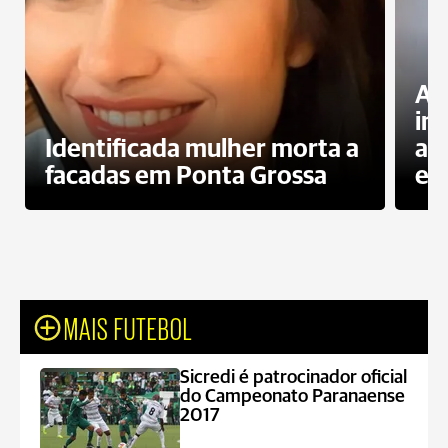
Al
in
Identificada mulher morta a
ag
facadas em Ponta Grossa
es
MAIS FUTEBOL
Sicredi é patrocinador oficial
do Campeonato Paranaense
2017