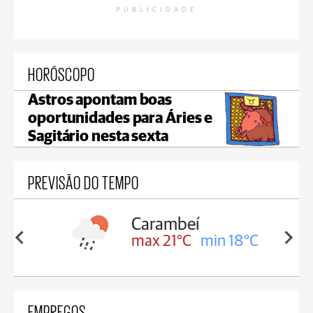
PUBLICIDADE
HORÓSCOPO
Astros apontam boas
oportunidades para Áries e
Sagitário nesta sexta
PREVISÃO DO TEMPO
Carambeí
in 18°C
max 21°C
min 18°C
EMPREGOS