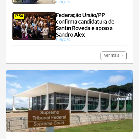
ELEIÇÕES
Federação União/PP
17:54
confirma candidatura de
Santin Roveda e apoio a
Sandro Alex
ELEIÇÕES
Ver mais