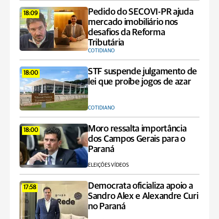
Pedido do SECOVI-PR ajuda
18:09
mercado imobiliário nos
desafios da Reforma
Tributária
COTIDIANO
STF suspende julgamento de
18:00
lei que proíbe jogos de azar
COTIDIANO
Moro ressalta importância
18:00
dos Campos Gerais para o
Paraná
ELEIÇÕES VÍDEOS
Democrata oficializa apoio a
17:58
Sandro Alex e Alexandre Curi
no Paraná