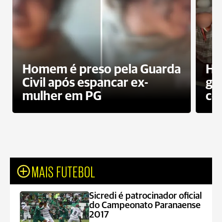
Homem é preso pela Guarda
Ho
Civil após espancar ex-
gr
mulher em PG
co
MAIS FUTEBOL
Sicredi é patrocinador oficial
do Campeonato Paranaense
2017