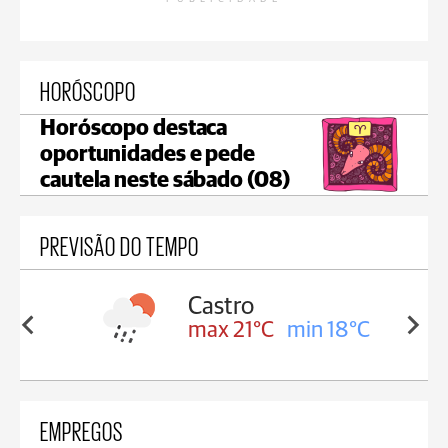
HORÓSCOPO
Horóscopo destaca
oportunidades e pede
cautela neste sábado (08)
PREVISÃO DO TEMPO
sa
Castro
in 18°C
max 21°C
min 18°C
EMPREGOS