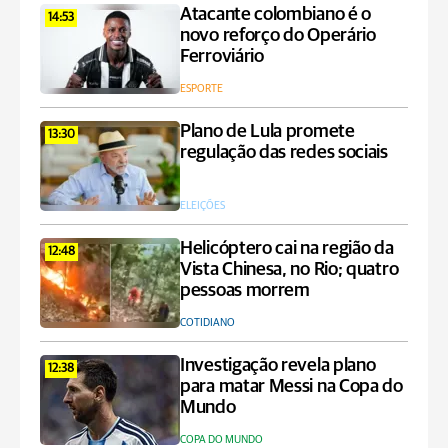
Atacante colombiano é o
14:53
novo reforço do Operário
Ferroviário
ESPORTE
Plano de Lula promete
13:30
regulação das redes sociais
ELEIÇÕES
Helicóptero cai na região da
12:48
Vista Chinesa, no Rio; quatro
pessoas morrem
COTIDIANO
Investigação revela plano
12:38
para matar Messi na Copa do
Mundo
COPA DO MUNDO