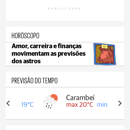
PUBLICIDADE
HORÓSCOPO
Amor, carreira e finanças
movimentam as previsões
dos astros
PREVISÃO DO TEMPO
Carambeí
in 19°C
max 20°C
min 19°C