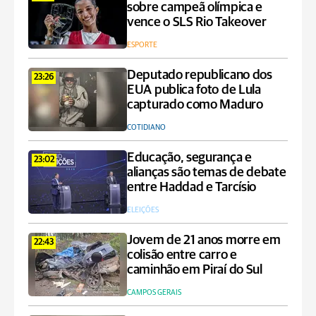
sobre campeã olímpica e
vence o SLS Rio Takeover
ESPORTE
Deputado republicano dos
23:26
EUA publica foto de Lula
capturado como Maduro
COTIDIANO
Educação, segurança e
23:02
alianças são temas de debate
entre Haddad e Tarcísio
ELEIÇÕES
Jovem de 21 anos morre em
22:43
colisão entre carro e
caminhão em Piraí do Sul
CAMPOS GERAIS