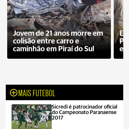
Jovem de 21 anos morre em
Ex
colisão entre carro e
Pe
caminhão em Piraí do Sul
en
MAIS FUTEBOL
Sicredi é patrocinador oficial
do Campeonato Paranaense
2017