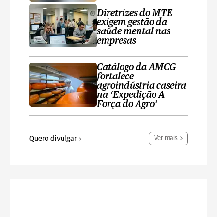
Diretrizes do MTE
exigem gestão da
saúde mental nas
empresas
Catálogo da AMCG
fortalece
agroindústria caseira
na ‘Expedição A
Força do Agro’
Quero divulgar
Ver mais