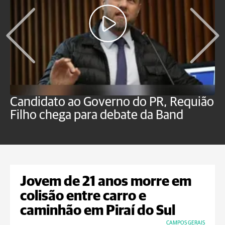
Candidato ao Governo do PR, Requião
S
Filho chega para debate da Band
p
B
Jovem de 21 anos morre em
colisão entre carro e
caminhão em Piraí do Sul
CAMPOS GERAIS