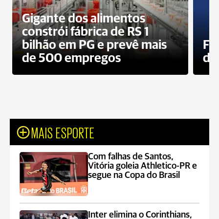
Gigante dos alimentos
constrói fábrica de RS 1
bilhão em PG e prevê mais
Fa
de 500 empregos
des
MAIS ESPORTE
Com falhas de Santos,
Vitória goleia Athletico-PR e
segue na Copa do Brasil
Inter elimina o Corinthians,