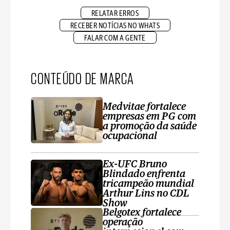
RELATAR ERROS
RECEBER NOTÍCIAS NO WHATS
FALAR COM A GENTE
CONTEÚDO DE MARCA
Medvitae fortalece
empresas em PG com
a promoção da saúde
ocupacional
Ex-UFC Bruno
Blindado enfrenta
tricampeão mundial
Arthur Lins no CDL
Show
Belgotex fortalece
operação