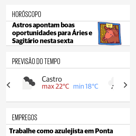
HORÓSCOPO
Astros apontam boas
oportunidades para Áries e
Sagitário nesta sexta
PREVISÃO DO TEMPO
Carambeí
in 18°C
max 21°C
min 18°C
EMPREGOS
Trabalhe como azulejista em Ponta