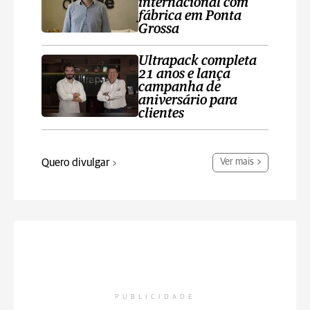
internacional com
fábrica em Ponta
Grossa
Ultrapack completa
21 anos e lança
campanha de
aniversário para
clientes
Quero divulgar
Ver mais
PUBLICIDADE