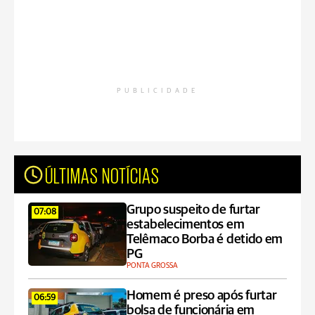
PUBLICIDADE
ÚLTIMAS NOTÍCIAS
Grupo suspeito de furtar
07:08
estabelecimentos em
Telêmaco Borba é detido em
PG
PONTA GROSSA
Homem é preso após furtar
06:59
bolsa de funcionária em