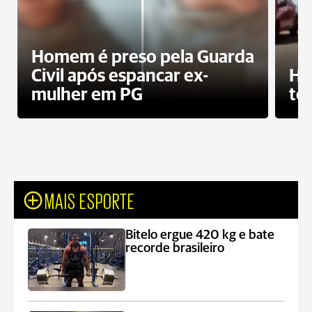
Homem é preso pela Guarda
Civil após espancar ex-
Ho
mulher em PG
te
MAIS ESPORTE
Bitelo ergue 420 kg e bate
recorde brasileiro