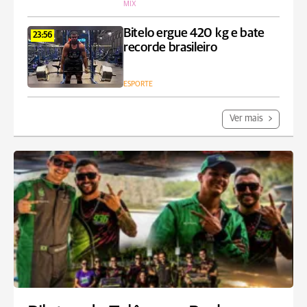
MIX
Bitelo ergue 420 kg e bate
23:56
recorde brasileiro
ESPORTE
Ver mais