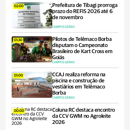
Prefeitura de Tibagi prorroga
02:00
prazo do REFIS 2026 até 6
de novembro
CAMPOS GERAIS
Pilotos de Telêmaco Borba
01:30
disputam o Campeonato
Brasileiro de Kart Cross em
Goiás
CAMPOS GERAIS
CCAJ realiza reforma na
01:00
piscina e construção de
vestiários em Telêmaco
Borba
CAMPOS GERAIS
Coluna RC destaca encontro
00:00
da CCV GWM no Agroleite
2026