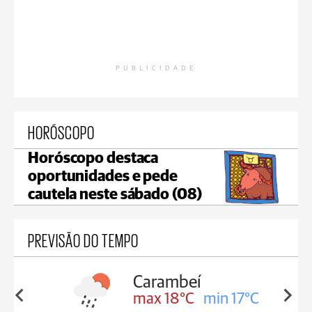
PUBLICIDADE
HORÓSCOPO
Horóscopo destaca
oportunidades e pede
cautela neste sábado (08)
PREVISÃO DO TEMPO
Carambeí
in 18°C
max 18°C
min 17°C