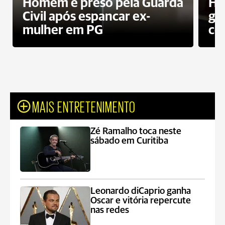
Homem é preso pela Guarda
Ho
Civil após espancar ex-
gr
mulher em PG
co
MAIS ENTRETENIMENTO
Zé Ramalho toca neste
sábado em Curitiba
Leonardo diCaprio ganha
Oscar e vitória repercute
nas redes