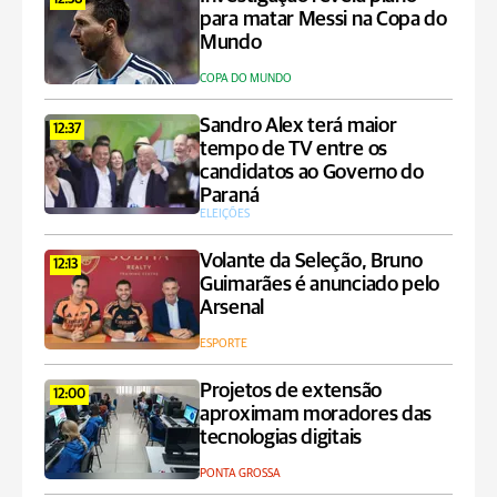
12:38
para matar Messi na Copa do
Mundo
COPA DO MUNDO
Sandro Alex terá maior
12:37
tempo de TV entre os
candidatos ao Governo do
Paraná
ELEIÇÕES
Volante da Seleção, Bruno
12:13
Guimarães é anunciado pelo
Arsenal
ESPORTE
Projetos de extensão
12:00
aproximam moradores das
tecnologias digitais
PONTA GROSSA