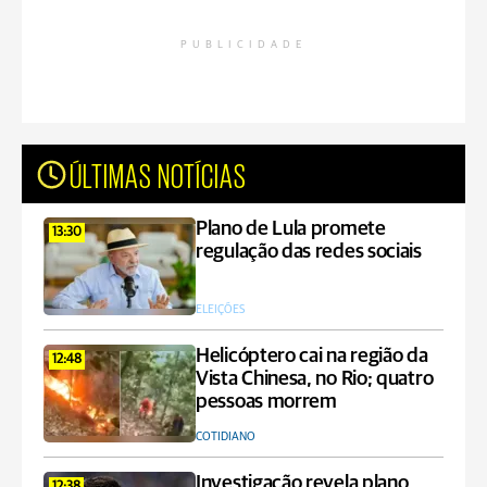
PUBLICIDADE
ÚLTIMAS NOTÍCIAS
Plano de Lula promete
13:30
regulação das redes sociais
ELEIÇÕES
Helicóptero cai na região da
12:48
Vista Chinesa, no Rio; quatro
pessoas morrem
COTIDIANO
Investigação revela plano