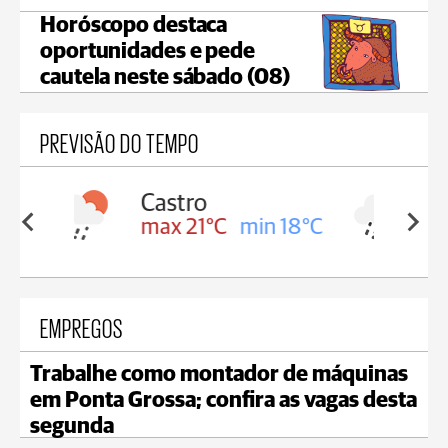
Horóscopo destaca
oportunidades e pede
cautela neste sábado (08)
PREVISÃO DO TEMPO
Carambeí
in 18°C
max 20°C
min 18°C
EMPREGOS
Trabalhe como montador de máquinas
em Ponta Grossa; confira as vagas desta
segunda