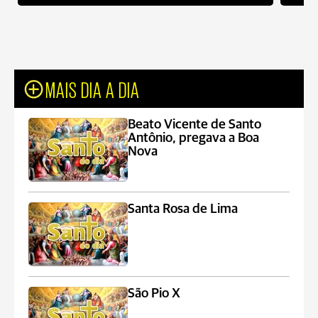
MAIS DIA A DIA
Beato Vicente de Santo
Antônio, pregava a Boa
Nova
Santa Rosa de Lima
São Pio X