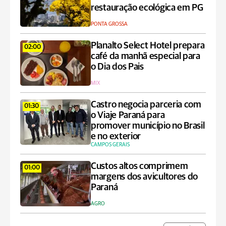
restauração ecológica em PG
PONTA GROSSA
Planalto Select Hotel prepara
02:00
café da manhã especial para
o Dia dos Pais
MIX
Castro negocia parceria com
01:30
o Viaje Paraná para
promover município no Brasil
e no exterior
CAMPOS GERAIS
Custos altos comprimem
01:00
margens dos avicultores do
Paraná
AGRO