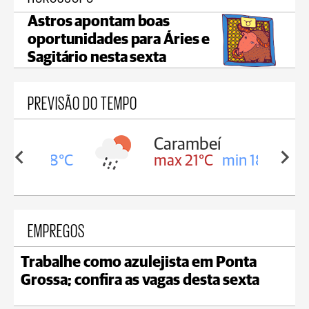
Astros apontam boas
oportunidades para Áries e
Sagitário nesta sexta
PREVISÃO DO TEMPO
Carambeí
in 18°C
max 21°C
min 18°C
EMPREGOS
Trabalhe como azulejista em Ponta
Grossa; confira as vagas desta sexta