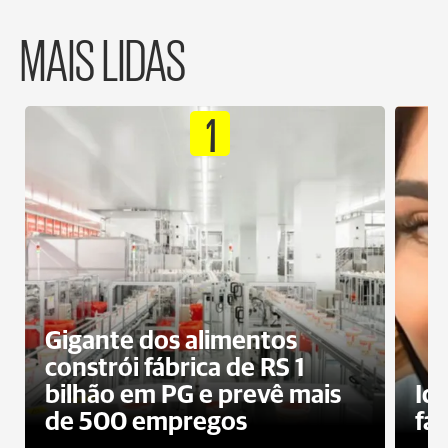
MAIS LIDAS
1
Gigante dos alimentos
constrói fábrica de RS 1
bilhão em PG e prevê mais
Id
de 500 empregos
fa