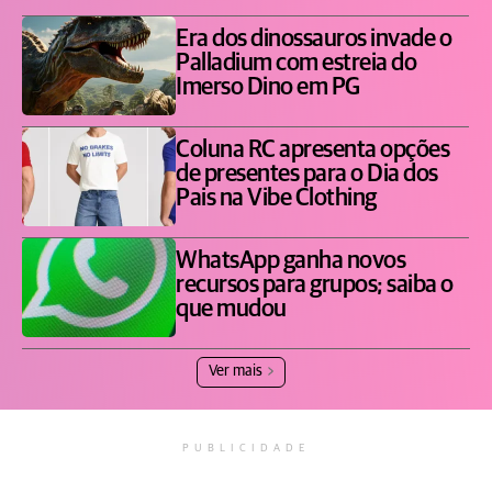
Era dos dinossauros invade o
Palladium com estreia do
Imerso Dino em PG
Coluna RC apresenta opções
de presentes para o Dia dos
Pais na Vibe Clothing
WhatsApp ganha novos
recursos para grupos; saiba o
que mudou
Ver mais
PUBLICIDADE