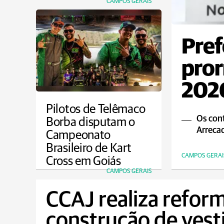
CAMPOS GERAIS
Pref
pror
2026
Pilotos de Telêmaco
Os cont
Borba disputam o
Arrecad
Campeonato
Brasileiro de Kart
CAMPOS GERAI
Cross em Goiás
CAMPOS GERAIS
CCAJ realiza reform
construção de vest