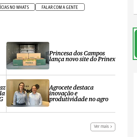
ÍCIAS NO WHATS
FALAR COM A GENTE
Princesa dos Campos
lança novo site do Prinex
raz
Agrocete destaca
la
inovação e
PG
produtividade no agro
Ver mais