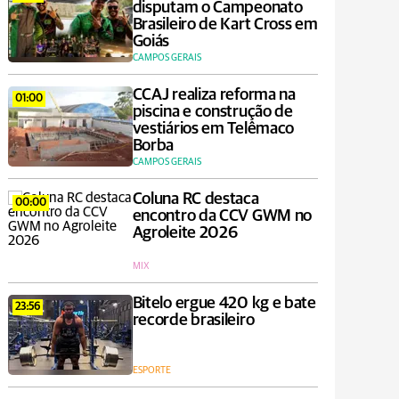
disputam o Campeonato
Brasileiro de Kart Cross em
Goiás
CAMPOS GERAIS
CCAJ realiza reforma na
01:00
piscina e construção de
vestiários em Telêmaco
Borba
CAMPOS GERAIS
Coluna RC destaca
00:00
encontro da CCV GWM no
Agroleite 2026
MIX
Bitelo ergue 420 kg e bate
23:56
recorde brasileiro
ESPORTE