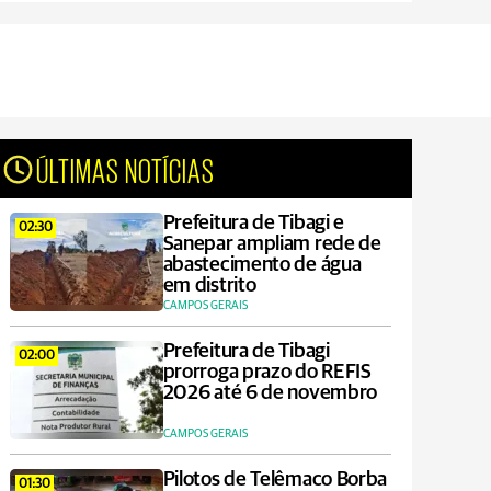
ÚLTIMAS NOTÍCIAS
Prefeitura de Tibagi e
02:30
Sanepar ampliam rede de
abastecimento de água
em distrito
CAMPOS GERAIS
Prefeitura de Tibagi
02:00
prorroga prazo do REFIS
2026 até 6 de novembro
CAMPOS GERAIS
Pilotos de Telêmaco Borba
01:30