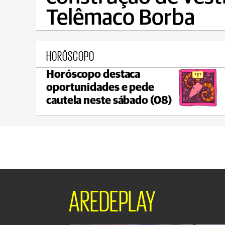
Telêmaco Borba
HORÓSCOPO
Horóscopo destaca
Ponta Grossa
oportunidades e pede
max 17°C
min 17°C
cautela neste sábado (08)
AREDEPLAY