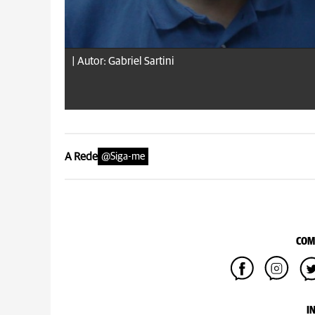
|
Autor: Gabriel Sartini
A Rede
@Siga-me
COM
I