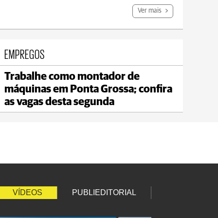
Ver mais
EMPREGOS
Trabalhe como montador de
Carambeí
máquinas em Ponta Grossa; confira
max 18°C
min 17°C
as vagas desta segunda
VÍDEOS
PUBLIEDITORIAL