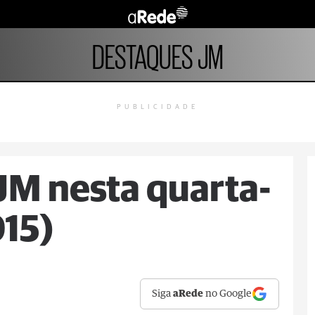
DESTAQUES JM
PUBLICIDADE
JM nesta quarta-
015)
Siga
aRede
no Google