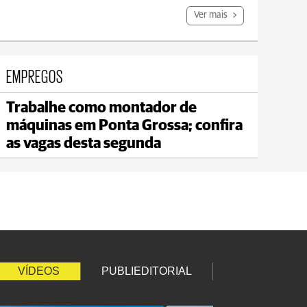
Ver mais
EMPREGOS
Trabalhe como montador de
Jaguariaíva
máquinas em Ponta Grossa; confira
max 19°C
min 18°C
as vagas desta segunda
VÍDEOS
PUBLIEDITORIAL