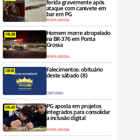
ferida gravemente após
ataque com canivete em
bar em PG
PONTA GROSSA
Homem morre atropelado
08:28
na BR-376 em Ponta
Grossa
PONTA GROSSA
Falecimentos: obituário
08:18
deste sábado (8)
OBITUÁRIO
PG aposta em projetos
06:45
integrados para consolidar
a inclusão digital
PONTA GROSSA