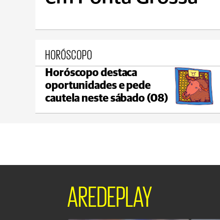
HORÓSCOPO
Horóscopo destaca
Castro
oportunidades e pede
max 18°C
min 18°C
cautela neste sábado (08)
AREDEPLAY