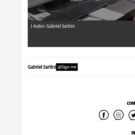
|
Autor: Gabriel Sartini
Gabriel Sartini
@Siga-me
COM
I