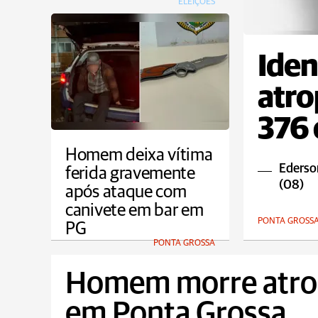
ELEIÇÕES
Iden
atro
376
Homem deixa vítima
Ederso
ferida gravemente
(08)
após ataque com
canivete em bar em
PONTA GROSS
PG
PONTA GROSSA
Homem morre atro
em Ponta Grossa