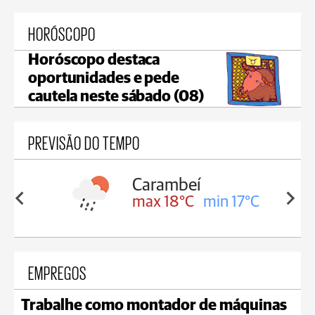
HORÓSCOPO
Horóscopo destaca
oportunidades e pede
cautela neste sábado (08)
PREVISÃO DO TEMPO
Carambeí
in 18°C
max 18°C
min 17°C
EMPREGOS
Trabalhe como montador de máquinas