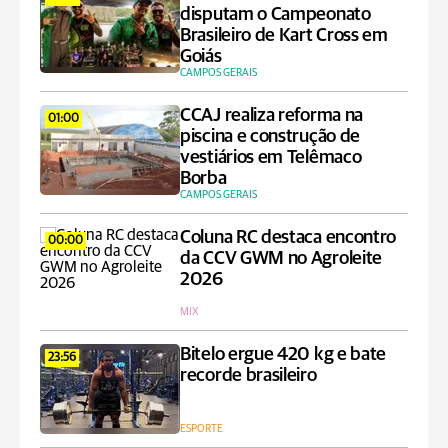
disputam o Campeonato
Brasileiro de Kart Cross em
Goiás
CAMPOS GERAIS
CCAJ realiza reforma na
01:00
piscina e construção de
vestiários em Telêmaco
Borba
CAMPOS GERAIS
Coluna RC destaca encontro
00:00
da CCV GWM no Agroleite
2026
MIX
Bitelo ergue 420 kg e bate
23:56
recorde brasileiro
ESPORTE