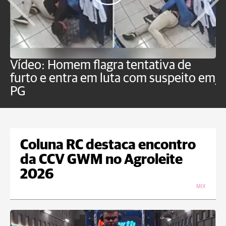
Vídeo: Homem flagra tentativa de
B
furto e entra em luta com suspeito em
j
PG
Coluna RC destaca encontro
da CCV GWM no Agroleite
2026
MIX