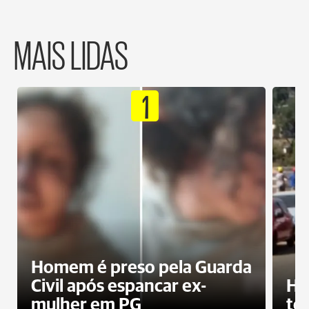
MAIS LIDAS
1
Homem é preso pela Guarda
Civil após espancar ex-
Ho
mulher em PG
te