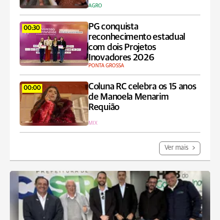
AGRO
PG conquista
00:30
reconhecimento estadual
com dois Projetos
Inovadores 2026
PONTA GROSSA
Coluna RC celebra os 15 anos
00:00
de Manoela Menarim
Requião
MIX
Ver mais