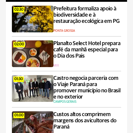
Prefeitura formaliza apoio à
02:30
biodiversidade e à
restauração ecológica em PG
PONTA GROSSA
Planalto Select Hotel prepara
02:00
café da manhã especial para
o Dia dos Pais
MIX
Castro negocia parceria com
01:30
o Viaje Paraná para
promover município no Brasil
e no exterior
CAMPOS GERAIS
Custos altos comprimem
01:00
margens dos avicultores do
Paraná