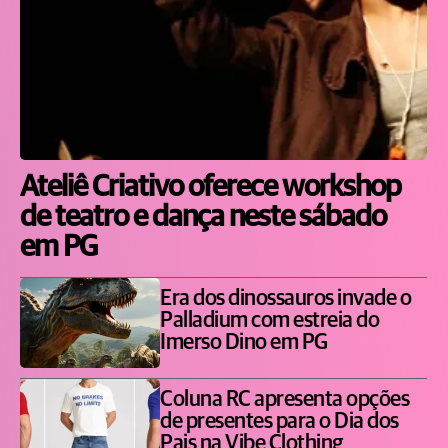
Ateliê Criativo oferece workshop
de teatro e dança neste sábado
em PG
Era dos dinossauros invade o
Palladium com estreia do
Imerso Dino em PG
Coluna RC apresenta opções
de presentes para o Dia dos
Pais na Vibe Clothing