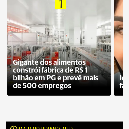
1
Gigante dos alimentos
constrói fábrica de RS 1
bilhão em PG e prevê mais
Id
de 500 empregos
fa