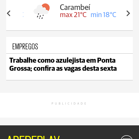
Carambeí
in 18°C
max 21°C
min 18°C
EMPREGOS
Trabalhe como azulejista em Ponta
Grossa; confira as vagas desta sexta
PUBLICIDADE