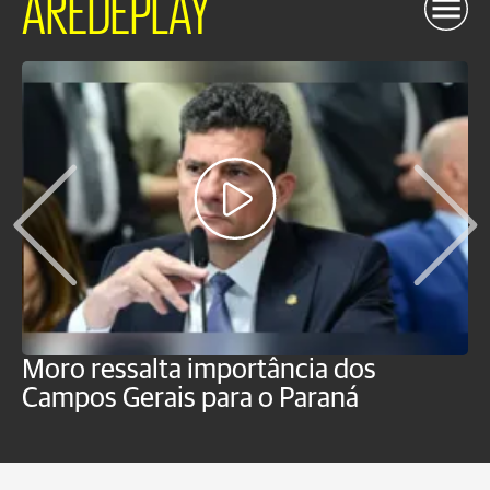
AREDEPLAY
Moro ressalta importância dos
E
Campos Gerais para o Paraná
m