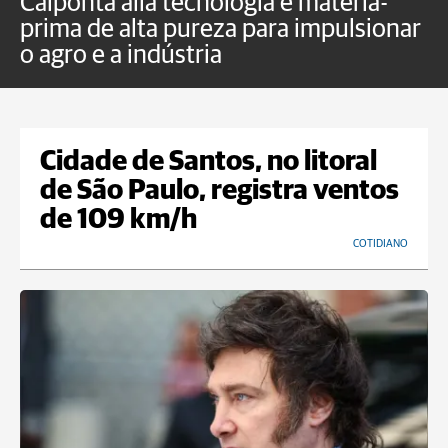
Calponta alia tecnologia e matéria-
K
prima de alta pureza para impulsionar
c
o agro e a indústria
e
Cidade de Santos, no litoral
de São Paulo, registra ventos
de 109 km/h
COTIDIANO