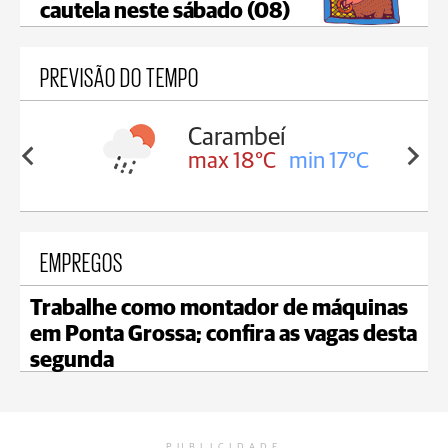
cautela neste sábado (08)
PREVISÃO DO TEMPO
Carambeí
in 18°C
max 18°C
min 17°C
EMPREGOS
Trabalhe como montador de máquinas
em Ponta Grossa; confira as vagas desta
segunda
PUBLICIDADE