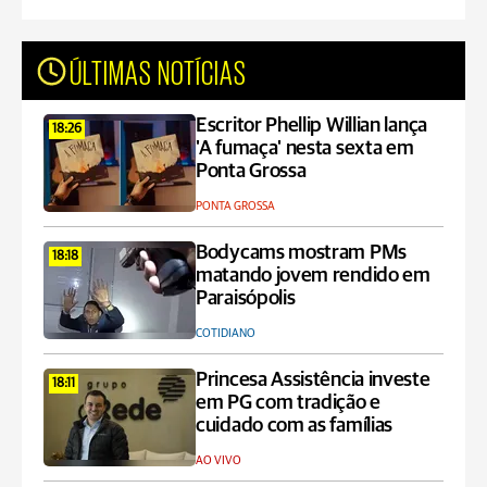
ÚLTIMAS NOTÍCIAS
Escritor Phellip Willian lança
18:26
'A fumaça' nesta sexta em
Ponta Grossa
PONTA GROSSA
Bodycams mostram PMs
18:18
matando jovem rendido em
Paraisópolis
COTIDIANO
Princesa Assistência investe
18:11
em PG com tradição e
cuidado com as famílias
AO VIVO