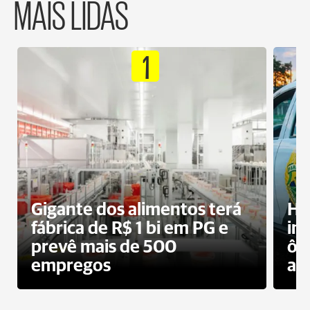
MAIS LIDAS
1
Gigante dos alimentos terá
Ho
fábrica de R$ 1 bi em PG e
im
prevê mais de 500
ôn
empregos
ac