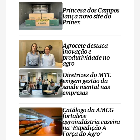
Princesa dos Campos
lança novo site do
Prinex
Agrocete destaca
inovação e
produtividade no
agro
Diretrizes do MTE
exigem gestão da
saúde mental nas
empresas
Catálogo da AMCG
fortalece
agroindústria caseira
na ‘Expedição A
Força do Agro’