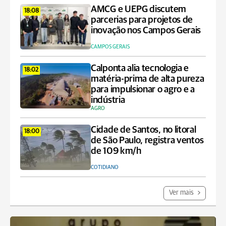
AMCG e UEPG discutem
18:08
parcerias para projetos de
inovação nos Campos Gerais
CAMPOS GERAIS
Calponta alia tecnologia e
18:02
matéria-prima de alta pureza
para impulsionar o agro e a
indústria
AGRO
Cidade de Santos, no litoral
18:00
de São Paulo, registra ventos
de 109 km/h
COTIDIANO
Ver mais