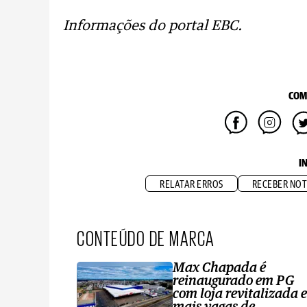
Informações do portal EBC.
COM
I
RELATAR ERROS
RECEBER NOT
CONTEÚDO DE MARCA
Max Chapada é
reinaugurado em PG
com loja revitalizada e