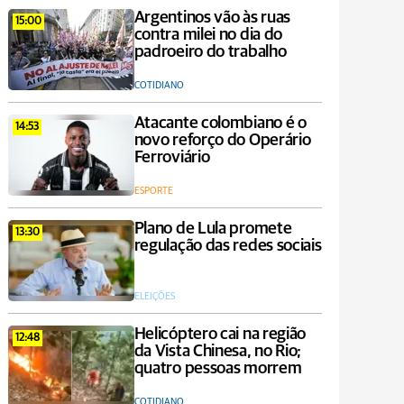
Argentinos vão às ruas
15:00
contra milei no dia do
padroeiro do trabalho
COTIDIANO
Atacante colombiano é o
14:53
novo reforço do Operário
Ferroviário
ESPORTE
Plano de Lula promete
13:30
regulação das redes sociais
ELEIÇÕES
Helicóptero cai na região
12:48
da Vista Chinesa, no Rio;
quatro pessoas morrem
COTIDIANO