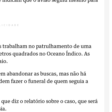
ue indicam que o avião seguiu mesmo para
LICIDADE
as trabalham no patrulhamento de uma
etros quadrados no Oceano Índico. As
aio.
em abandonar as buscas, mas não há
odem fazer o funeral de quem seguia a
que diz o relatório sobre o caso, que será
ia.