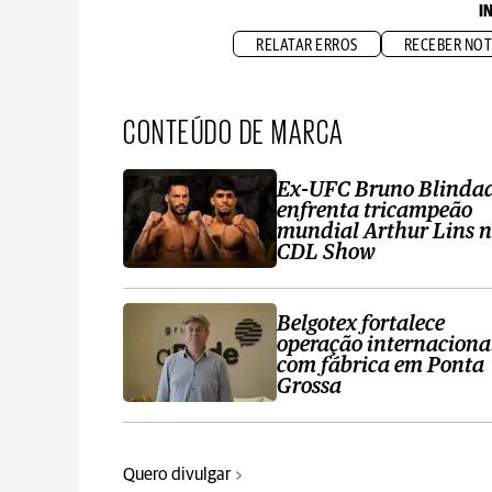
I
RELATAR ERROS
RECEBER NOT
CONTEÚDO DE MARCA
Ex-UFC Bruno Blinda
enfrenta tricampeão
mundial Arthur Lins 
CDL Show
Belgotex fortalece
operação internaciona
com fábrica em Ponta
Grossa
Quero divulgar