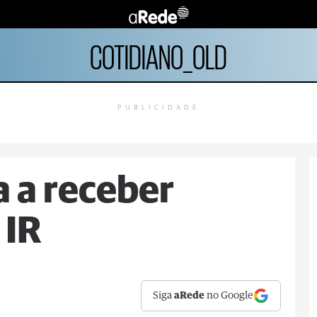
COTIDIANO_OLD
PUBLICIDADE
 a receber
 IR
Siga
aRede
no Google