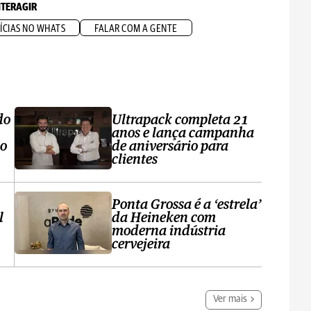
NTERAGIR
ÍCIAS NO WHATS
FALAR COM A GENTE
do
Ultrapack completa 21
anos e lança campanha
no
de aniversário para
clientes
Ponta Grossa é a ‘estrela’
l
da Heineken com
moderna indústria
cervejeira
Ver mais