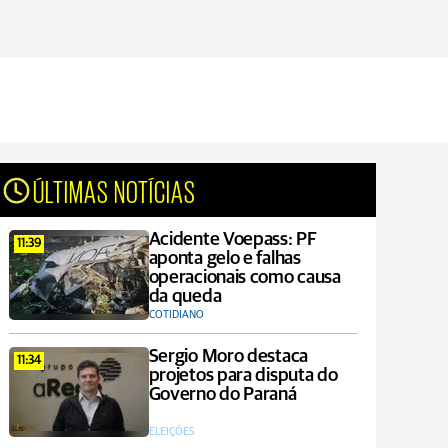
ÚLTIMAS NOTÍCIAS
Acidente Voepass: PF
11:39
aponta gelo e falhas
operacionais como causa
da queda
COTIDIANO
Sergio Moro destaca
11:34
projetos para disputa do
Governo do Paraná
ELEIÇÕES