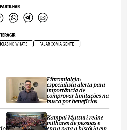
PARTILHAR
NTERAGIR
ÍCIAS NO WHATS
FALAR COM A GENTE
Fibromialgia:
especialista alerta para
importância de
comprovar limitações na
busca por benefícios
Kampai Matsuri reúne
milhares de pessoas e
 do
entra para a história em