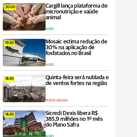
Cargill lança plataforma de
20:00
micronutrição e saúde
animal
AGRO
Mosaic estima redução de
19:30
30% na aplicação de
fosfatados no Brasil
AGRO
Quinta-feira será nublada e
18:30
de ventos fortes na região
PONTA GROSSA
Sicredi Dexis libera R$
18:30
385,9 milhões no 1º mês
do Plano Safra
AGRO