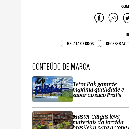
COM
I
RELATAR ERROS
RECEBER NOT
CONTEÚDO DE MARCA
Tetra Pak garante
máxima qualidade e
sabor ao suco Prat’s
Master Cargas leva
materiais da torcida
brasileira para a Copa