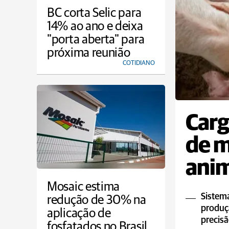
BC corta Selic para
14% ao ano e deixa
"porta aberta" para
próxima reunião
COTIDIANO
Carg
de m
ani
Mosaic estima
Sistema
redução de 30% na
produçã
aplicação de
precisã
fosfatados no Brasil