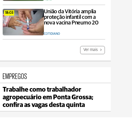
União da Vitória amplia
18:03
proteção infantil com a
nova vacina Pneumo 20
COTIDIANO
Ver mais
EMPREGOS
Trabalhe como trabalhador
Jaguariaíva
agropecuário em Ponta Grossa;
max 21°C
min 20°C
confira as vagas desta quinta