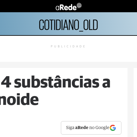
COTIDIANO_OLD
PUBLICIDADE
14 substâncias a
noide
Siga
aRede
no Google