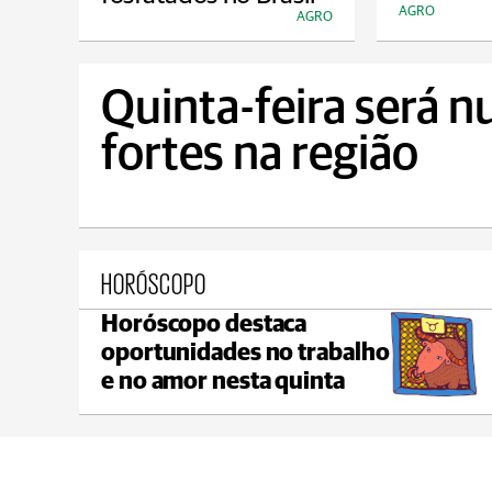
AGRO
AGRO
Quinta-feira será n
fortes na região
HORÓSCOPO
Horóscopo destaca
Castro
oportunidades no trabalho
max 21°C
min 19°C
e no amor nesta quinta