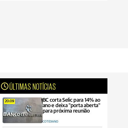
ÚLTIMAS NOTÍCIAS
BC corta Selic para 14% ao
20:09
ano e deixa "porta aberta"
para próxima reunião
COTIDIANO