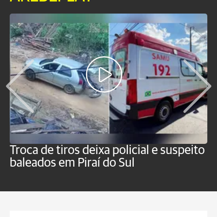
Troca de tiros deixa policial e suspeito
H
baleados em Piraí do Sul
f
P