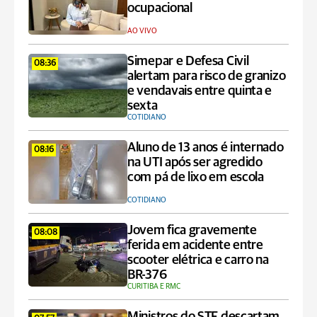
ocupacional
AO VIVO
Simepar e Defesa Civil
08:36
alertam para risco de granizo
e vendavais entre quinta e
sexta
COTIDIANO
Aluno de 13 anos é internado
08:16
na UTI após ser agredido
com pá de lixo em escola
COTIDIANO
Jovem fica gravemente
08:08
ferida em acidente entre
scooter elétrica e carro na
BR-376
CURITIBA E RMC
Ministros do STF descartam