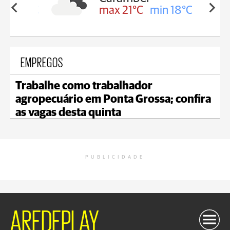
in 19°C
max 21°C
min 18°C
EMPREGOS
Trabalhe como trabalhador
agropecuário em Ponta Grossa; confira
as vagas desta quinta
PUBLICIDADE
AREDEPLAY