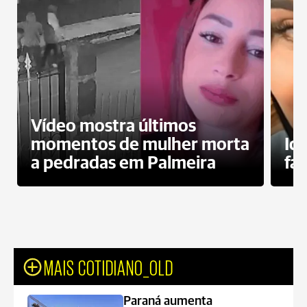
Vídeo mostra últimos
momentos de mulher morta
Id
a pedradas em Palmeira
fa
MAIS COTIDIANO_OLD
Paraná aumenta