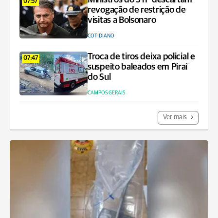
07:57
revogação de restrição de
visitas a Bolsonaro
COTIDIANO
Troca de tiros deixa policial e
07:47
suspeito baleados em Piraí
do Sul
CAMPOS GERAIS
Ver mais