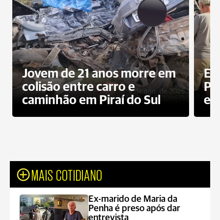
Jovem de 21 anos morre em
Ex
colisão entre carro e
Pe
caminhão em Piraí do Sul
en
MAIS COTIDIANO
Ex-marido de Maria da
Penha é preso após dar
entrevista