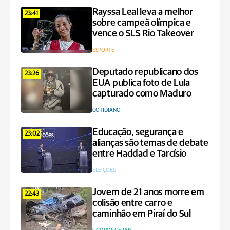
Rayssa Leal leva a melhor
23:41
sobre campeã olímpica e
vence o SLS Rio Takeover
ESPORTE
Deputado republicano dos
23:26
EUA publica foto de Lula
capturado como Maduro
COTIDIANO
Educação, segurança e
23:02
alianças são temas de debate
entre Haddad e Tarcísio
ELEIÇÕES
Jovem de 21 anos morre em
22:43
colisão entre carro e
caminhão em Piraí do Sul