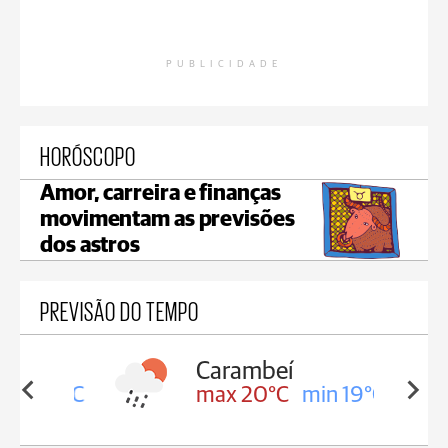
PUBLICIDADE
HORÓSCOPO
Amor, carreira e finanças
movimentam as previsões
dos astros
PREVISÃO DO TEMPO
Carambeí
in 19°C
max 20°C
min 19°C