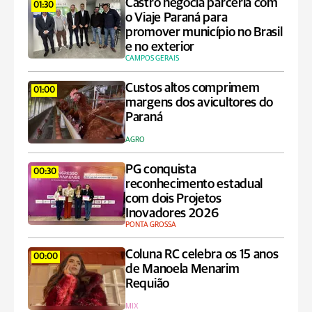
Castro negocia parceria com
01:30
o Viaje Paraná para
promover município no Brasil
e no exterior
CAMPOS GERAIS
Custos altos comprimem
01:00
margens dos avicultores do
Paraná
AGRO
PG conquista
00:30
reconhecimento estadual
com dois Projetos
Inovadores 2026
PONTA GROSSA
Coluna RC celebra os 15 anos
00:00
de Manoela Menarim
Requião
MIX