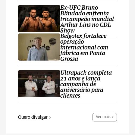
Ex-UFC Bruno
Blindado enfrenta
tricampeão mundial
Arthur Lins no CDL
Show
Belgotex fortalece
operação
internacional com
fábrica em Ponta
Grossa
Ultrapack completa
21 anos e lança
campanha de
aniversário para
clientes
Quero divulgar
Ver mais