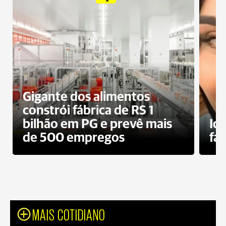
Gigante dos alimentos
constrói fábrica de RS 1
bilhão em PG e prevê mais
Id
de 500 empregos
fa
MAIS COTIDIANO