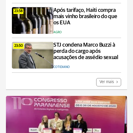
Após tarifaço, Haiti compra
23:58
mais vinho brasileiro do que
os EUA
AGRO
STJ condena Marco Buzzi à
23:50
perda do cargo após
acusações de assédio sexual
COTIDIANO
Ver mais