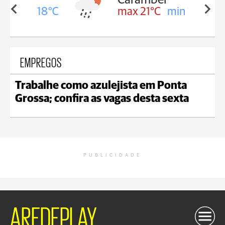
in 18°C
max 21°C
min 18°C
EMPREGOS
Trabalhe como azulejista em Ponta
Grossa; confira as vagas desta sexta
PUBLICIDADE
AREDEPLAY