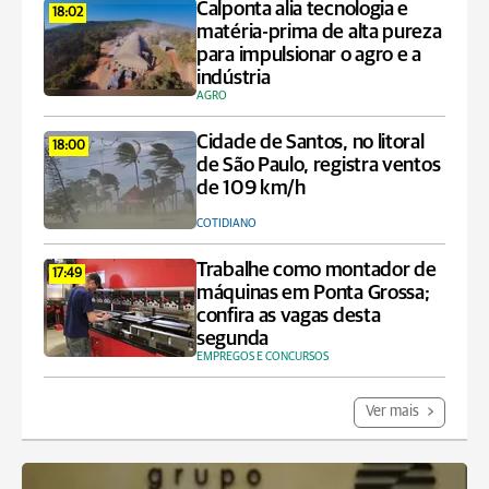
Calponta alia tecnologia e
18:02
matéria-prima de alta pureza
para impulsionar o agro e a
indústria
AGRO
Cidade de Santos, no litoral
18:00
de São Paulo, registra ventos
de 109 km/h
COTIDIANO
Trabalhe como montador de
17:49
máquinas em Ponta Grossa;
confira as vagas desta
segunda
EMPREGOS E CONCURSOS
Ver mais