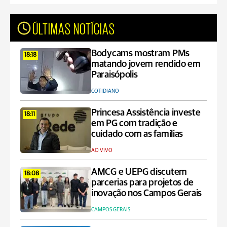
ÚLTIMAS NOTÍCIAS
Bodycams mostram PMs
18:18
matando jovem rendido em
Paraisópolis
COTIDIANO
Princesa Assistência investe
18:11
em PG com tradição e
cuidado com as famílias
AO VIVO
AMCG e UEPG discutem
18:08
parcerias para projetos de
inovação nos Campos Gerais
CAMPOS GERAIS