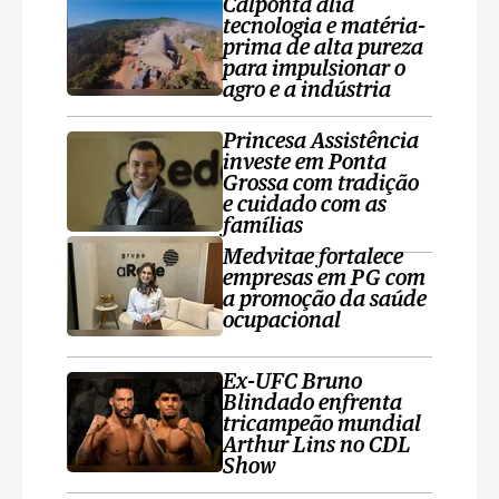
Calponta alia
tecnologia e matéria-
prima de alta pureza
para impulsionar o
agro e a indústria
Princesa Assistência
investe em Ponta
Grossa com tradição
e cuidado com as
famílias
Medvitae fortalece
empresas em PG com
a promoção da saúde
ocupacional
Ex-UFC Bruno
Blindado enfrenta
tricampeão mundial
Arthur Lins no CDL
Show