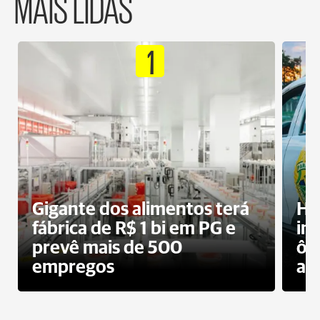
MAIS LIDAS
1
Gigante dos alimentos terá
Ho
fábrica de R$ 1 bi em PG e
im
prevê mais de 500
ôn
empregos
ac