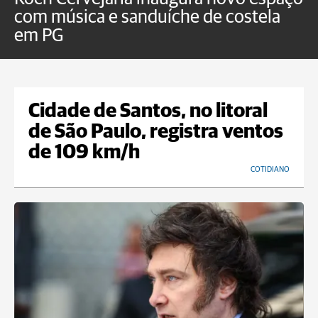
com música e sanduíche de costela
p
em PG
Cidade de Santos, no litoral
de São Paulo, registra ventos
de 109 km/h
COTIDIANO