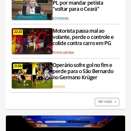
PL por mandar petista
“voltar para o Ceará”
COTIDIANO
Motorista passa mal ao
22:23
volante, perde o controle e
colide contra carro em PG
PONTA GROSSA
Operário sofre gol no fim e
21:56
perde para o São Bernardo
no Germano Krüger
ESPORTE
Ver mais