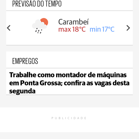
PREVISÃO DO TEMPO
Carambeí
in 18°C
max 18°C
min 17°C
EMPREGOS
Trabalhe como montador de máquinas
em Ponta Grossa; confira as vagas desta
segunda
PUBLICIDADE