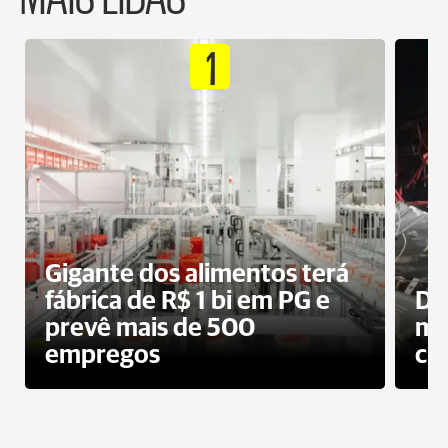
1
Gigante dos alimentos terá
fábrica de R$ 1 bi em PG e
De
prevê mais de 500
mo
empregos
ci