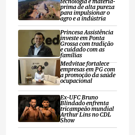
tecnologia e matéria-
prima de alta pureza
para impulsionar o
agro e a indústria
Princesa Assistência
investe em Ponta
Grossa com tradição
e cuidado com as
famílias
Medvitae fortalece
empresas em PG com
a promoção da saúde
ocupacional
Ex-UFC Bruno
Blindado enfrenta
tricampeão mundial
Arthur Lins no CDL
Show