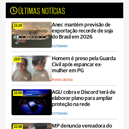
ÚLTIMAS NOTÍCIAS
Anec mantém previsão de
23:29
exportação recorde de soja
do Brasil em 2026
COTIDIANO
Homem é preso pela Guarda
23:11
Civil após espancar ex-
mulher em PG
PONTA GROSSA
AGU cobra e Discord terá de
22:59
elaborar plano para ampliar
proteção na rede
COTIDIANO
MP denuncia vereadora do
22:38