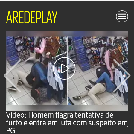
AREDEPLAY
Vídeo: Homem flagra tentativa de
B
furto e entra em luta com suspeito em
j
PG