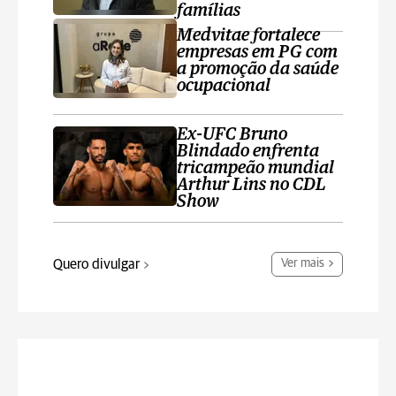
famílias
Medvitae fortalece
empresas em PG com
a promoção da saúde
ocupacional
Ex-UFC Bruno
Blindado enfrenta
tricampeão mundial
Arthur Lins no CDL
Show
Quero divulgar
Ver mais