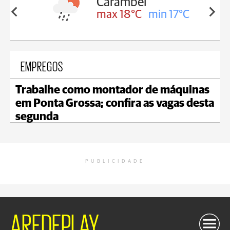
Carambeí
in 18°C
max 18°C
min 17°C
EMPREGOS
Trabalhe como montador de máquinas
em Ponta Grossa; confira as vagas desta
segunda
PUBLICIDADE
AREDEPLAY