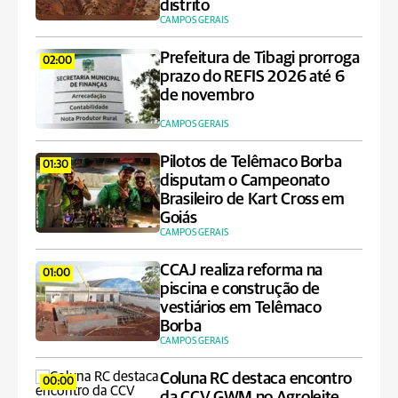
distrito
CAMPOS GERAIS
Prefeitura de Tibagi prorroga
02:00
prazo do REFIS 2026 até 6
de novembro
CAMPOS GERAIS
Pilotos de Telêmaco Borba
01:30
disputam o Campeonato
Brasileiro de Kart Cross em
Goiás
CAMPOS GERAIS
CCAJ realiza reforma na
01:00
piscina e construção de
vestiários em Telêmaco
Borba
CAMPOS GERAIS
Coluna RC destaca encontro
00:00
da CCV GWM no Agroleite