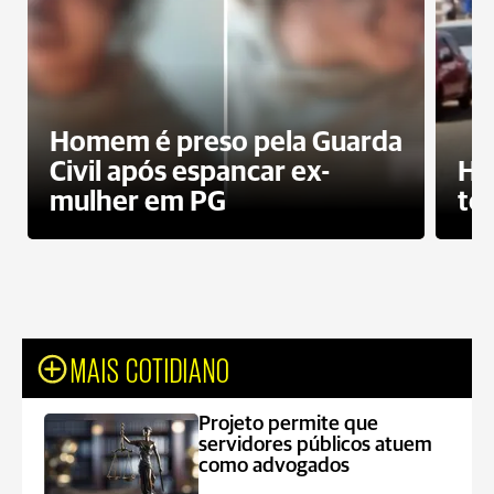
Homem é preso pela Guarda
Civil após espancar ex-
Ho
mulher em PG
te
MAIS COTIDIANO
Projeto permite que
servidores públicos atuem
como advogados