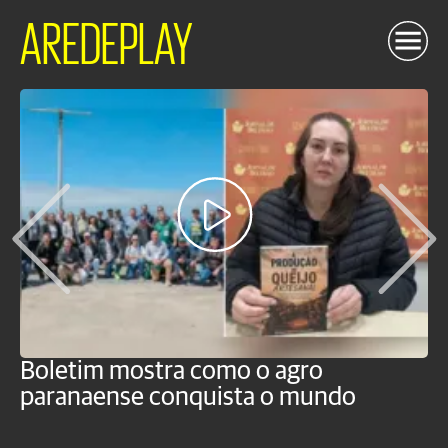
AREDEPLAY
Boletim mostra como o agro
B
paranaense conquista o mundo
B