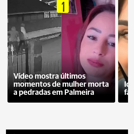
1
Vídeo mostra últimos
momentos de mulher morta
Id
a pedradas em Palmeira
fa