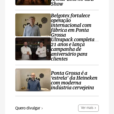
Show
Belgotex fortalece
operação
internacional com
fábrica em Ponta
Grossa
Ultrapack completa
21 anos e lança
campanha de
aniversário para
clientes
Ponta Grossa é a
‘estrela’ da Heineken
com moderna
indústria cervejeira
Quero divulgar
Ver mais