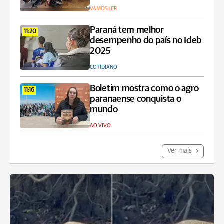
VAMOS LER
Paraná tem melhor
11:20
desempenho do país no Ideb
2025
COTIDIANO
Boletim mostra como o agro
11:16
paranaense conquista o
mundo
AO VIVO
Ver mais