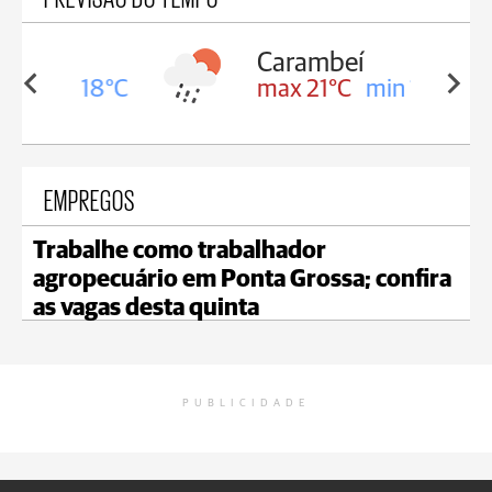
Carambeí
in 18°C
max 21°C
min 18°C
EMPREGOS
Trabalhe como trabalhador
agropecuário em Ponta Grossa; confira
as vagas desta quinta
PUBLICIDADE