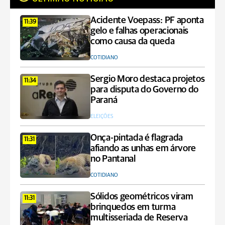
Acidente Voepass: PF aponta
11:39
gelo e falhas operacionais
como causa da queda
COTIDIANO
Sergio Moro destaca projetos
11:34
para disputa do Governo do
Paraná
ELEIÇÕES
Onça-pintada é flagrada
11:31
afiando as unhas em árvore
no Pantanal
COTIDIANO
Sólidos geométricos viram
11:31
brinquedos em turma
multisseriada de Reserva