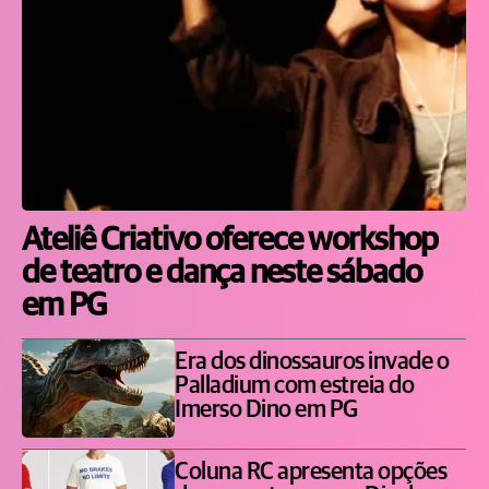
Ateliê Criativo oferece workshop
de teatro e dança neste sábado
em PG
Era dos dinossauros invade o
Palladium com estreia do
Imerso Dino em PG
Coluna RC apresenta opções