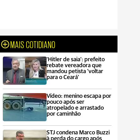
MAIS COTIDIANO
'Hitler de saia': prefeito
rebate vereadora que
mandou petista 'voltar
para o Ceará'
Vídeo: menino escapa por
pouco após ser
atropelado e arrastado
por caminhão
STJ condena Marco Buzzi
à perda do cargo após