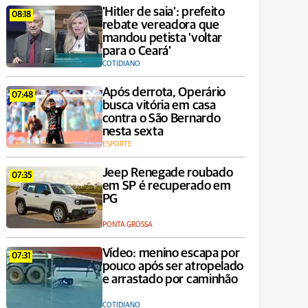
'Hitler de saia': prefeito
08:18
rebate vereadora que
mandou petista 'voltar
para o Ceará'
COTIDIANO
Após derrota, Operário
07:48
busca vitória em casa
contra o São Bernardo
nesta sexta
ESPORTE
Jeep Renegade roubado
07:35
em SP é recuperado em
PG
PONTA GROSSA
Vídeo: menino escapa por
07:31
pouco após ser atropelado
e arrastado por caminhão
COTIDIANO