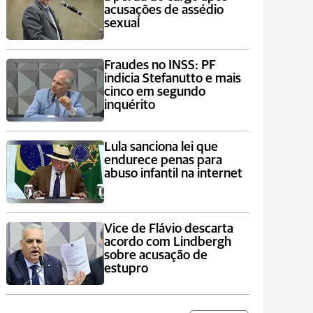
acusações de assédio
sexual
Fraudes no INSS: PF
indicia Stefanutto e mais
cinco em segundo
inquérito
Lula sanciona lei que
endurece penas para
abuso infantil na internet
Vice de Flávio descarta
acordo com Lindbergh
sobre acusação de
estupro