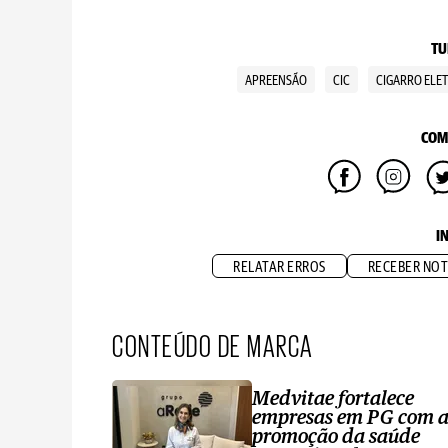
TU
APREENSÃO
CIC
CIGARRO ELE
COM
I
RELATAR ERROS
RECEBER NOT
CONTEÚDO DE MARCA
Medvitae fortalece
empresas em PG com 
promoção da saúde