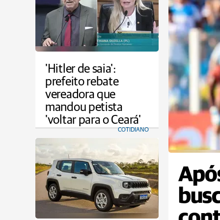
'Hitler de saia':
prefeito rebate
vereadora que
mandou petista
'voltar para o Ceará'
COTIDIANO
Após
busc
cont