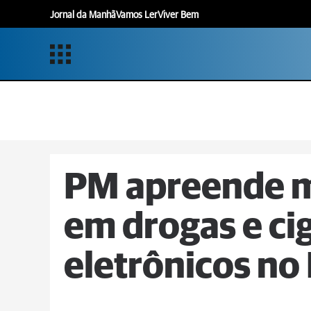
Jornal da Manhã
Vamos Ler
Viver Bem
PM apreende ma
em drogas e ci
eletrônicos no