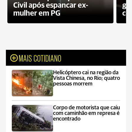
Civil após espancar ex-
gr
mulher em PG
co
MAIS COTIDIANO
Helicóptero cai na região da
Vista Chinesa, no Rio; quatro
pessoas morrem
Corpo de motorista que caiu
com caminhão em represa é
encontrado