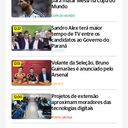
para matar Messi na Copa do
Mundo
COPA DO MUNDO
Sandro Alex terá maior
12:37
tempo de TV entre os
candidatos ao Governo do
Paraná
ELEIÇÕES
Volante da Seleção, Bruno
12:13
Guimarães é anunciado pelo
Arsenal
ESPORTE
Projetos de extensão
12:00
aproximam moradores das
tecnologias digitais
PONTA GROSSA