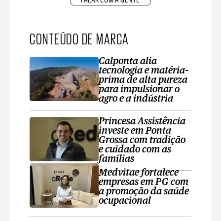
FALAR COM A GENTE
CONTEÚDO DE MARCA
Calponta alia
tecnologia e matéria-
prima de alta pureza
para impulsionar o
agro e a indústria
Princesa Assistência
investe em Ponta
Grossa com tradição
e cuidado com as
famílias
Medvitae fortalece
empresas em PG com
a promoção da saúde
ocupacional