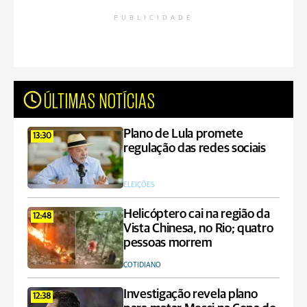
PUBLICIDADE
ÚLTIMAS NOTÍCIAS
Plano de Lula promete
13:30
regulação das redes sociais
ELEIÇÕES
Helicóptero cai na região da
12:48
Vista Chinesa, no Rio; quatro
pessoas morrem
COTIDIANO
Investigação revela plano
12:38