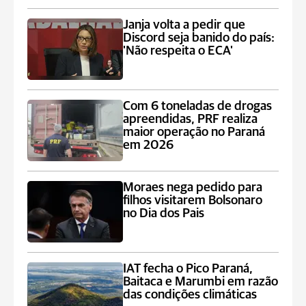
Janja volta a pedir que
Discord seja banido do país:
'Não respeita o ECA'
Com 6 toneladas de drogas
apreendidas, PRF realiza
maior operação no Paraná
em 2026
Moraes nega pedido para
filhos visitarem Bolsonaro
no Dia dos Pais
IAT fecha o Pico Paraná,
Baitaca e Marumbi em razão
das condições climáticas