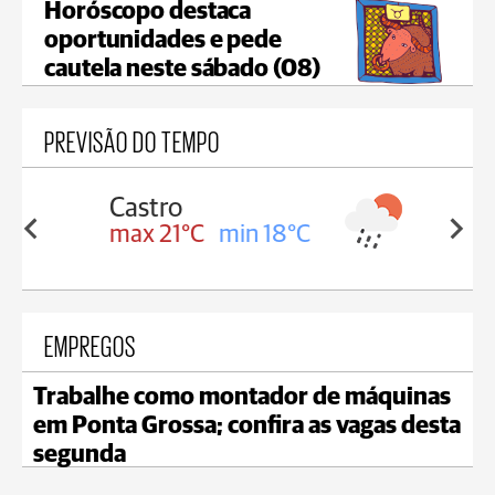
Horóscopo destaca
oportunidades e pede
cautela neste sábado (08)
PREVISÃO DO TEMPO
Carambeí
in 18°C
max 20°C
min 18°C
EMPREGOS
Trabalhe como montador de máquinas
em Ponta Grossa; confira as vagas desta
segunda