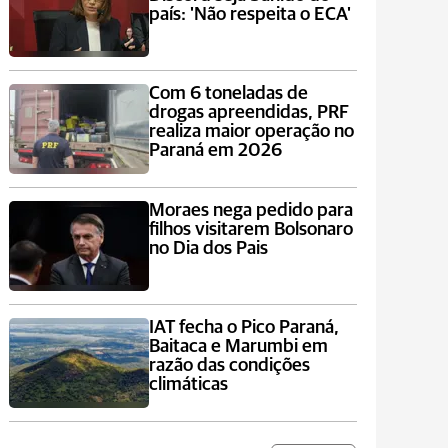
país: 'Não respeita o ECA'
Com 6 toneladas de
drogas apreendidas, PRF
realiza maior operação no
Paraná em 2026
Moraes nega pedido para
filhos visitarem Bolsonaro
no Dia dos Pais
IAT fecha o Pico Paraná,
Baitaca e Marumbi em
razão das condições
climáticas