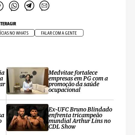
NTERAGIR
ÍCIAS NO WHATS
FALAR COM A GENTE
ia
Medvitae fortalece
ta
empresas em PG com a
ar
promoção da saúde
ocupacional
Ex-UFC Bruno Blindado
sa
enfrenta tricampeão
o
mundial Arthur Lins no
CDL Show