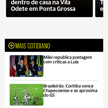
dentro de casa na Vila
To
Odete em Ponta Grossa
e 
MAIS COTIDIANO
Milei republica postagem
com críticas a Lula
Brasileirão: Coritiba vence
Chapecoense e se aproxima
do G5