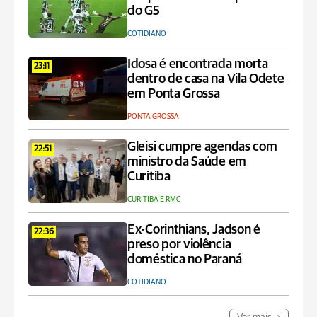
do G5
COTIDIANO
Idosa é encontrada morta
23:11
dentro de casa na Vila Odete
em Ponta Grossa
PONTA GROSSA
Gleisi cumpre agendas com
22:51
ministro da Saúde em
Curitiba
CURITIBA E RMC
Ex-Corinthians, Jadson é
22:36
preso por violência
doméstica no Paraná
COTIDIANO