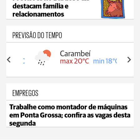
destacam família e
relacionamentos
PREVISÃO DO TEMPO
Carambeí
in 18°C
max 20°C
min 18°C
EMPREGOS
Trabalhe como montador de máquinas
em Ponta Grossa; confira as vagas desta
segunda