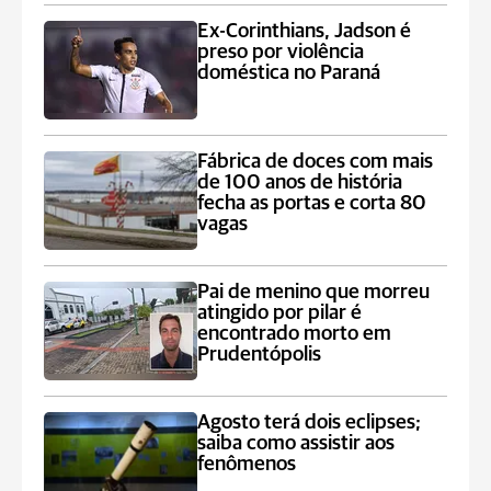
Ex-Corinthians, Jadson é
preso por violência
doméstica no Paraná
Fábrica de doces com mais
de 100 anos de história
fecha as portas e corta 80
vagas
Pai de menino que morreu
atingido por pilar é
encontrado morto em
Prudentópolis
Agosto terá dois eclipses;
saiba como assistir aos
fenômenos