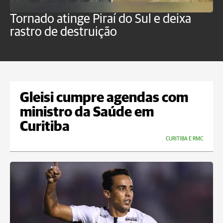
Tornado atinge Piraí do Sul e deixa
H
rastro de destruição
C
m
Gleisi cumpre agendas com
ministro da Saúde em
Curitiba
CURITIBA E RMC