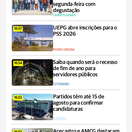
segunda-feira com
degustação
CAMPOS GERAIS
UEPG abre inscrições para o
16:57
PSS 2026
PONTA GROSSA
Saiba quando será o recesso
16:54
de fim de ano para
servidores públicos
COTIDIANO
Partidos têm até 15 de
16:53
agosto para confirmar
candidaturas
ELEIÇÕES
Acecastro e AMCG destacam