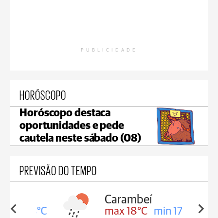
PUBLICIDADE
HORÓSCOPO
Horóscopo destaca
oportunidades e pede
cautela neste sábado (08)
PREVISÃO DO TEMPO
Carambeí
in 18°C
max 18°C
min 17°C