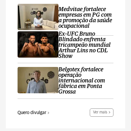
Medvitae fortalece
empresas em PG com
a promoção da saúde
ocupacional
Ex-UFC Bruno
Blindado enfrenta
tricampeão mundial
Arthur Lins no CDL
Show
Belgotex fortalece
operação
internacional com
fábrica em Ponta
Grossa
Quero divulgar
Ver mais