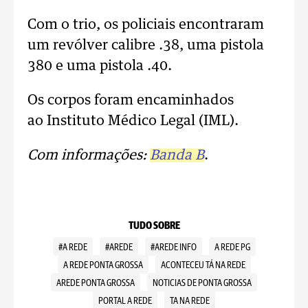
Com o trio, os policiais encontraram
um revólver calibre .38, uma pistola
380 e uma pistola .40.
Os corpos foram encaminhados
ao Instituto Médico Legal (IML).
Com informações:
Banda B
.
TUDO SOBRE
#A REDE
#AREDE
#AREDE INFO
A REDE PG
A REDE PONTA GROSSA
ACONTECEU TÁ NA REDE
AREDE PONTA GROSSA
NOTICIAS DE PONTA GROSSA
PORTAL A REDE
TA NA REDE