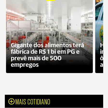
Gigante dos alimentos terá
Ho
fábrica de R$ 1 bi em PG e
im
prevê mais de 500
ôn
empregos
ac
MAIS COTIDIANO