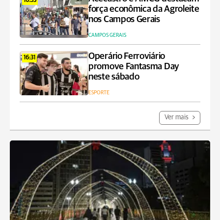
16:53
força econômica da Agroleite
nos Campos Gerais
CAMPOS GERAIS
Operário Ferroviário
16:31
promove Fantasma Day
neste sábado
ESPORTE
Ver mais