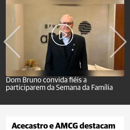
Dom Bruno convida fiéis a
P
participarem da Semana da Família
p
Acecastro e AMCG destacam