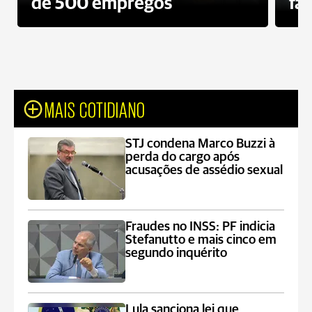
de 500 empregos
fa
MAIS COTIDIANO
STJ condena Marco Buzzi à
perda do cargo após
acusações de assédio sexual
Fraudes no INSS: PF indicia
Stefanutto e mais cinco em
segundo inquérito
Lula sanciona lei que