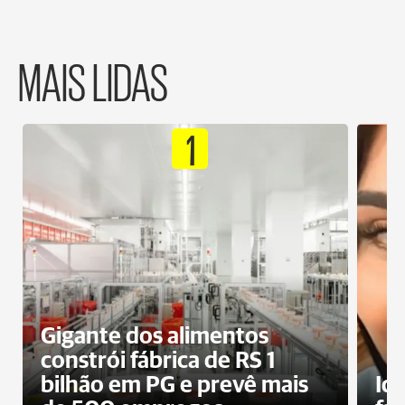
MAIS LIDAS
1
Gigante dos alimentos
constrói fábrica de RS 1
bilhão em PG e prevê mais
Id