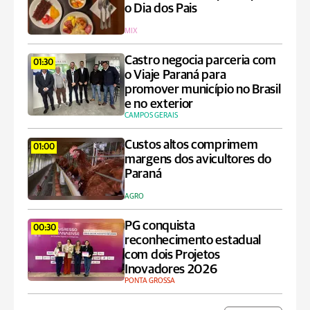
o Dia dos Pais
MIX
Castro negocia parceria com
01:30
o Viaje Paraná para
promover município no Brasil
e no exterior
CAMPOS GERAIS
Custos altos comprimem
01:00
margens dos avicultores do
Paraná
AGRO
PG conquista
00:30
reconhecimento estadual
com dois Projetos
Inovadores 2026
PONTA GROSSA