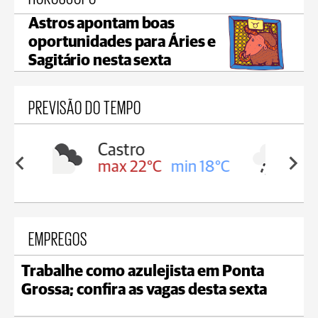
Astros apontam boas
oportunidades para Áries e
Sagitário nesta sexta
PREVISÃO DO TEMPO
Carambeí
in 18°C
max 21°C
min 18°C
EMPREGOS
Trabalhe como azulejista em Ponta
Grossa; confira as vagas desta sexta