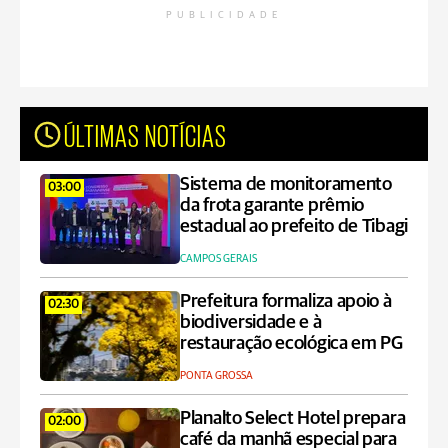
PUBLICIDADE
ÚLTIMAS NOTÍCIAS
Sistema de monitoramento
03:00
da frota garante prêmio
estadual ao prefeito de Tibagi
CAMPOS GERAIS
Prefeitura formaliza apoio à
02:30
biodiversidade e à
restauração ecológica em PG
PONTA GROSSA
Planalto Select Hotel prepara
02:00
café da manhã especial para