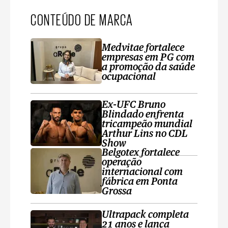
CONTEÚDO DE MARCA
Medvitae fortalece
empresas em PG com
a promoção da saúde
ocupacional
Ex-UFC Bruno
Blindado enfrenta
tricampeão mundial
Arthur Lins no CDL
Show
Belgotex fortalece
operação
internacional com
fábrica em Ponta
Grossa
Ultrapack completa
21 anos e lança