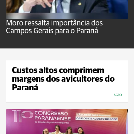
Moro ressalta importância dos
E
Campos Gerais para o Paraná
m
Custos altos comprimem
margens dos avicultores do
Paraná
AGRO