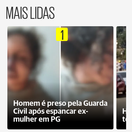
MAIS LIDAS
1
Homem é preso pela Guarda
Civil após espancar ex-
Ho
mulher em PG
te