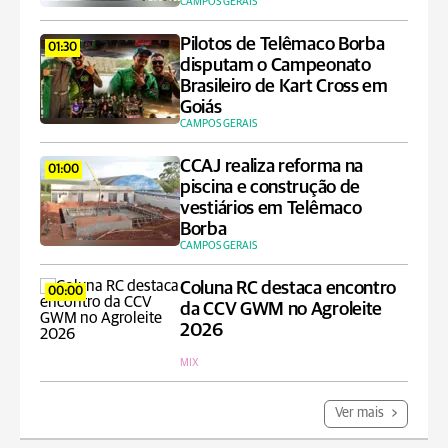
CAMPOS GERAIS
Pilotos de Telêmaco Borba
01:30
disputam o Campeonato
Brasileiro de Kart Cross em
Goiás
CAMPOS GERAIS
CCAJ realiza reforma na
01:00
piscina e construção de
vestiários em Telêmaco
Borba
CAMPOS GERAIS
Coluna RC destaca encontro
00:00
da CCV GWM no Agroleite
2026
MIX
Ver mais