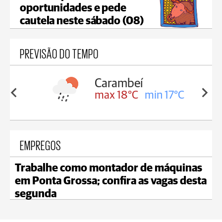
oportunidades e pede
cautela neste sábado (08)
PREVISÃO DO TEMPO
Carambeí
in 18°C
max 18°C
min 17°C
EMPREGOS
Trabalhe como montador de máquinas
em Ponta Grossa; confira as vagas desta
segunda