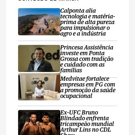
Calponta alia
tecnologia e matéria-
prima de alta pureza
para impulsionar o
agro e a indústria
Princesa Assistência
investe em Ponta
Grossa com tradição
e cuidado com as
famílias
Medvitae fortalece
empresas em PG com
a promoção da saúde
ocupacional
Ex-UFC Bruno
Blindado enfrenta
tricampeão mundial
Arthur Lins no CDL