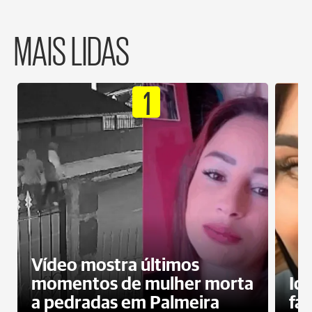
MAIS LIDAS
1
Vídeo mostra últimos
momentos de mulher morta
Id
a pedradas em Palmeira
fa