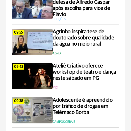
defesa de Alfredo Gaspar
após escolha para vice de
Flávio
ELEIÇÕES
Agrinho inspira tese de
09:55
doutorado sobre qualidade
da água no meio rural
AGRO
Ateliê Criativo oferece
09:43
workshop de teatro e dança
neste sábado em PG
MIX
Adolescente é apreendido
09:38
por tráfico de drogas em
Telêmaco Borba
CAMPOS GERAIS