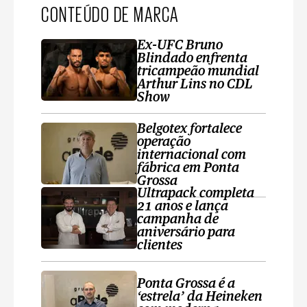
CONTEÚDO DE MARCA
Ex-UFC Bruno
Blindado enfrenta
tricampeão mundial
Arthur Lins no CDL
Show
Belgotex fortalece
operação
internacional com
fábrica em Ponta
Grossa
Ultrapack completa
21 anos e lança
campanha de
aniversário para
clientes
Ponta Grossa é a
‘estrela’ da Heineken