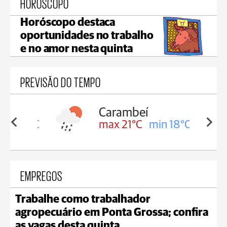
HORÓSCOPO
Horóscopo destaca
oportunidades no trabalho
e no amor nesta quinta
PREVISÃO DO TEMPO
Carambeí
in 18°C
max 21°C
min 18°C
EMPREGOS
Trabalhe como trabalhador
agropecuário em Ponta Grossa; confira
as vagas desta quinta