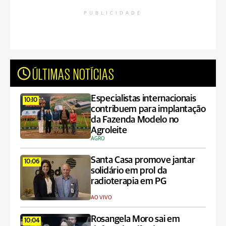
PUBLICIDADE
ÚLTIMAS NOTÍCIAS
Especialistas internacionais
10:10
contribuem para implantação
da Fazenda Modelo no
Agroleite
AGRO
Santa Casa promove jantar
10:06
solidário em prol da
radioterapia em PG
AO VIVO
Rosangela Moro sai em
10:04