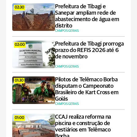
Prefeitura de Tibagi e
02:30
Sanepar ampliam rede de
abastecimento de água em
distrito
CAMPOS GERAIS
Prefeitura de Tibagi prorroga
02:00
prazo do REFIS 2026 até 6
de novembro
CAMPOS GERAIS
Pilotos de Telêmaco Borba
01:30
disputam o Campeonato
Brasileiro de Kart Cross em
Goiás
CAMPOS GERAIS
CCAJ realiza reforma na
01:00
piscina e construção de
vestiários em Telêmaco
Borba