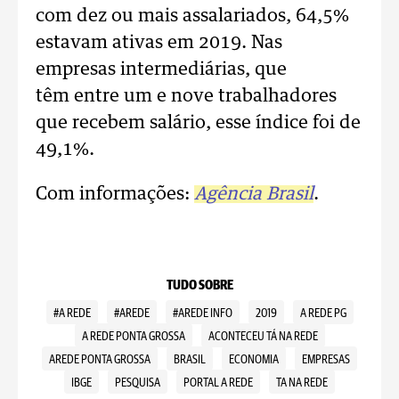
com dez ou mais assalariados, 64,5%
estavam ativas em 2019. Nas
empresas intermediárias, que
têm entre um e nove trabalhadores
que recebem salário, esse índice foi de
49,1%.
Com informações:
Agência Brasil
.
TUDO SOBRE
#A REDE
#AREDE
#AREDE INFO
2019
A REDE PG
A REDE PONTA GROSSA
ACONTECEU TÁ NA REDE
AREDE PONTA GROSSA
BRASIL
ECONOMIA
EMPRESAS
IBGE
PESQUISA
PORTAL A REDE
TA NA REDE