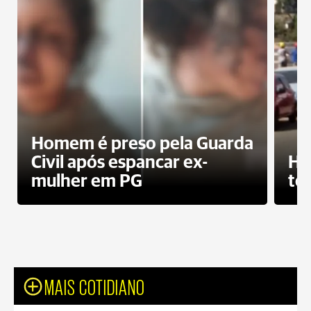
Homem é preso pela Guarda
Civil após espancar ex-
Ho
mulher em PG
te
MAIS COTIDIANO