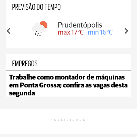
PREVISÃO DO TEMPO
polis
Ivaí
min 16°C
max 18°C
min 17°C
EMPREGOS
Trabalhe como montador de máquinas
em Ponta Grossa; confira as vagas desta
segunda
PUBLICIDADE