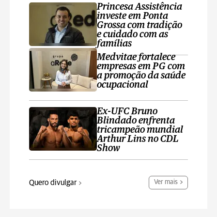
Princesa Assistência
investe em Ponta
Grossa com tradição
e cuidado com as
famílias
Medvitae fortalece
empresas em PG com
a promoção da saúde
ocupacional
Ex-UFC Bruno
Blindado enfrenta
tricampeão mundial
Arthur Lins no CDL
Show
Quero divulgar
Ver mais