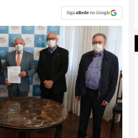
Siga
aRede
no Google