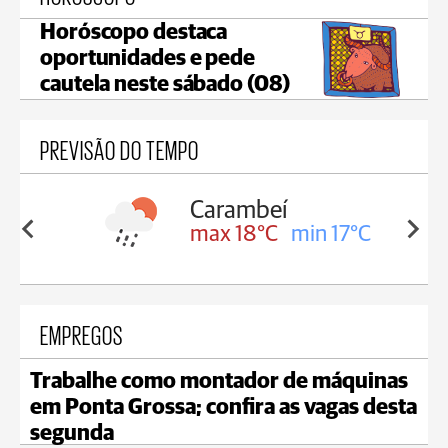
Horóscopo destaca
oportunidades e pede
cautela neste sábado (08)
PREVISÃO DO TEMPO
Carambeí
in 18°C
max 18°C
min 17°C
EMPREGOS
Trabalhe como montador de máquinas
em Ponta Grossa; confira as vagas desta
segunda