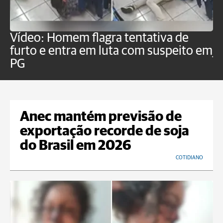
Vídeo: Homem flagra tentativa de
B
furto e entra em luta com suspeito em
j
PG
Anec mantém previsão de
exportação recorde de soja
do Brasil em 2026
COTIDIANO