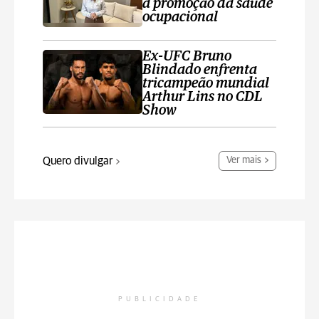
a promoção da saúde
ocupacional
Ex-UFC Bruno
Blindado enfrenta
tricampeão mundial
Arthur Lins no CDL
Show
Quero divulgar
Ver mais
PUBLICIDADE