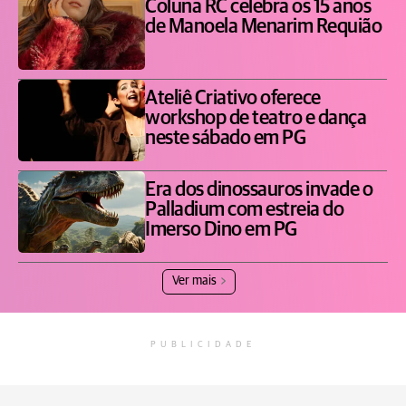
Coluna RC celebra os 15 anos
de Manoela Menarim Requião
Ateliê Criativo oferece
workshop de teatro e dança
neste sábado em PG
Era dos dinossauros invade o
Palladium com estreia do
Imerso Dino em PG
Ver mais
PUBLICIDADE