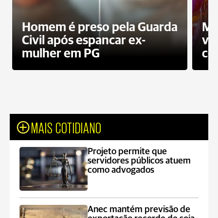
Homem é preso pela Guarda
Mo
Civil após espancar ex-
vo
mulher em PG
co
MAIS COTIDIANO
Projeto permite que
servidores públicos atuem
como advogados
Anec mantém previsão de