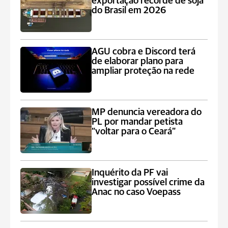
exportação recorde de soja
do Brasil em 2026
AGU cobra e Discord terá
de elaborar plano para
ampliar proteção na rede
MP denuncia vereadora do
PL por mandar petista
“voltar para o Ceará”
Inquérito da PF vai
investigar possível crime da
Anac no caso Voepass