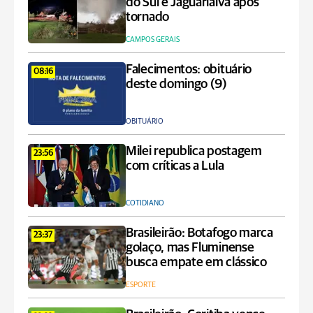
do Sul e Jaguariaíva após
tornado
CAMPOS GERAIS
Falecimentos: obituário
08:16
deste domingo (9)
OBITUÁRIO
Milei republica postagem
23:56
com críticas a Lula
COTIDIANO
Brasileirão: Botafogo marca
23:37
golaço, mas Fluminense
busca empate em clássico
ESPORTE