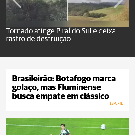
Tornado atinge Piraí do Sul e deixa
H
rastro de destruição
C
m
Brasileirão: Botafogo marca
golaço, mas Fluminense
busca empate em clássico
ESPORTE