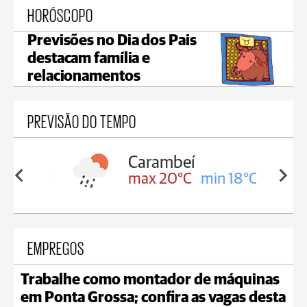
HORÓSCOPO
Previsões no Dia dos Pais
destacam família e
relacionamentos
PREVISÃO DO TEMPO
Carambeí
in 18°C
max 20°C
min 18°C
EMPREGOS
Trabalhe como montador de máquinas
em Ponta Grossa; confira as vagas desta