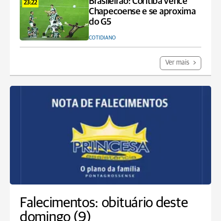
Brasileirão: Coritiba vence
23:22
Chapecoense e se aproxima
do G5
COTIDIANO
Ver mais
Falecimentos: obituário deste
domingo (9)