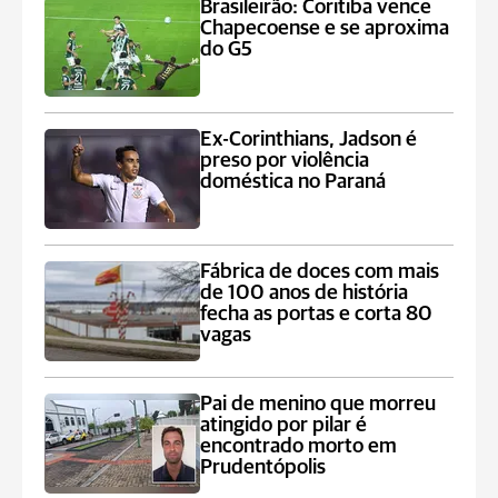
Brasileirão: Coritiba vence
Chapecoense e se aproxima
do G5
Ex-Corinthians, Jadson é
preso por violência
doméstica no Paraná
Fábrica de doces com mais
de 100 anos de história
fecha as portas e corta 80
vagas
Pai de menino que morreu
atingido por pilar é
encontrado morto em
Prudentópolis