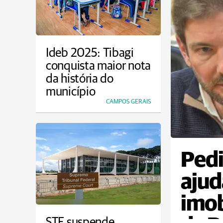
Ideb 2025: Tibagi
conquista maior nota
da história do
município
CAMPOS GERAIS
Ped
aju
imob
STF suspende