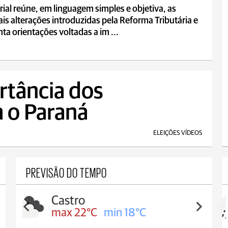
eforma Tributária
ial reúne, em linguagem simples e objetiva, as
ais alterações introduzidas pela Reforma Tributária e
ta orientações voltadas a im ...
rtância dos
 o Paraná
ELEIÇÕES VÍDEOS
PREVISÃO DO TEMPO
Carambeí
max 21°C
min 18°C