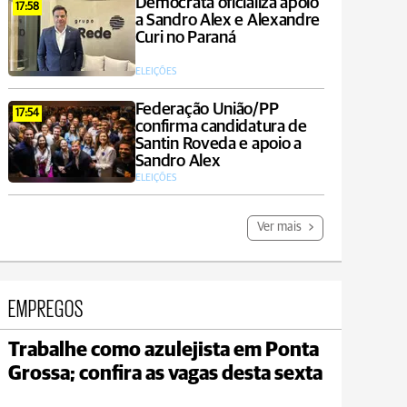
Democrata oficializa apoio
17:58
a Sandro Alex e Alexandre
Curi no Paraná
ELEIÇÕES
Federação União/PP
17:54
confirma candidatura de
Santin Roveda e apoio a
Sandro Alex
ELEIÇÕES
Ver mais
EMPREGOS
Trabalhe como azulejista em Ponta
Jaguariaíva
Grossa; confira as vagas desta sexta
max 22°C
min 19°C