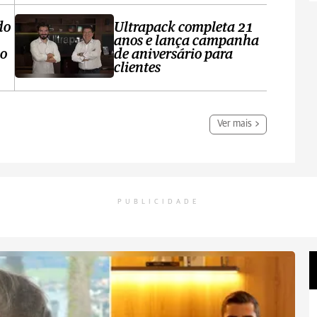
do
Ultrapack completa 21
anos e lança campanha
no
de aniversário para
clientes
Ver mais
PUBLICIDADE