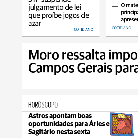
da R
O mater
julgamento de lei
princip
que proíbe jogos de
apresen
azar
COTIDIANO
COTIDIANO
Moro ressalta impo
Campos Gerais para
HORÓSCOPO
Astros apontam boas
Castro
oportunidades para Áries e
max 22°C
min 18°C
Sagitário nesta sexta