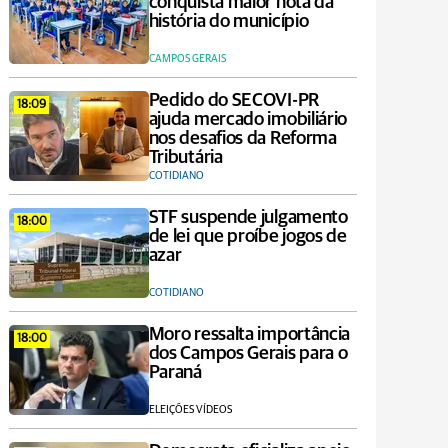
conquista maior nota da
história do município
CAMPOS GERAIS
Pedido do SECOVI-PR
18:09
ajuda mercado imobiliário
nos desafios da Reforma
Tributária
COTIDIANO
STF suspende julgamento
18:00
de lei que proíbe jogos de
azar
COTIDIANO
Moro ressalta importância
18:00
dos Campos Gerais para o
Paraná
ELEIÇÕES VÍDEOS