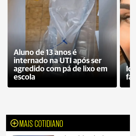
Aluno de 13 anos é
internado na UTI após ser
agredido com pá de lixo em
Id
escola
fa
MAIS COTIDIANO