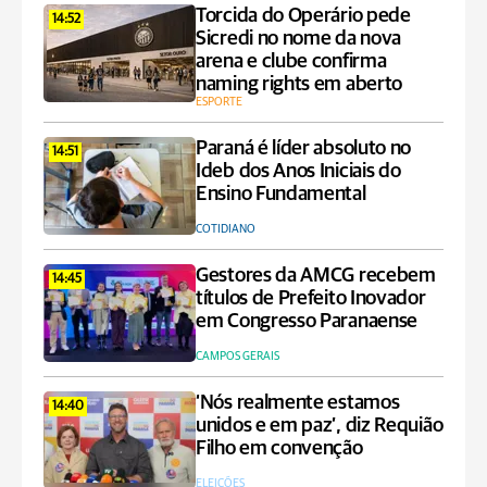
Torcida do Operário pede
14:52
Sicredi no nome da nova
arena e clube confirma
naming rights em aberto
ESPORTE
Paraná é líder absoluto no
14:51
Ideb dos Anos Iniciais do
Ensino Fundamental
COTIDIANO
Gestores da AMCG recebem
14:45
títulos de Prefeito Inovador
em Congresso Paranaense
CAMPOS GERAIS
‘Nós realmente estamos
14:40
unidos e em paz’, diz Requião
Filho em convenção
ELEIÇÕES