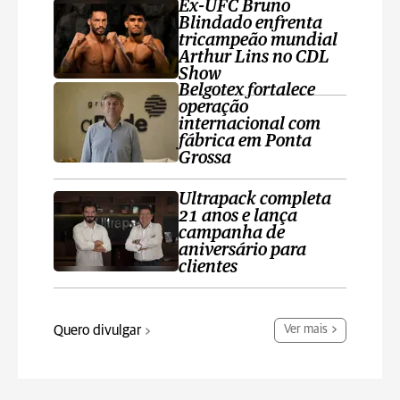
Ex-UFC Bruno
Blindado enfrenta
tricampeão mundial
Arthur Lins no CDL
Show
Belgotex fortalece
operação
internacional com
fábrica em Ponta
Grossa
Ultrapack completa
21 anos e lança
campanha de
aniversário para
clientes
Quero divulgar
Ver mais