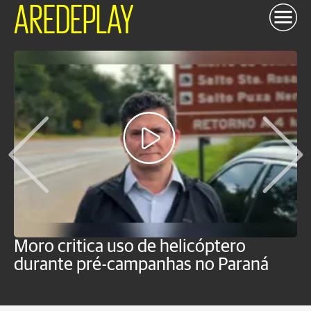
AREDEPLAY
Moro critica uso de helicóptero
M
durante pré-campanhas no Paraná
s
d