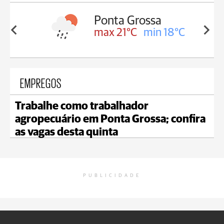
sa
Castro
in 18°C
max 22°C
min 18°C
EMPREGOS
Trabalhe como trabalhador
agropecuário em Ponta Grossa; confira
as vagas desta quinta
PUBLICIDADE