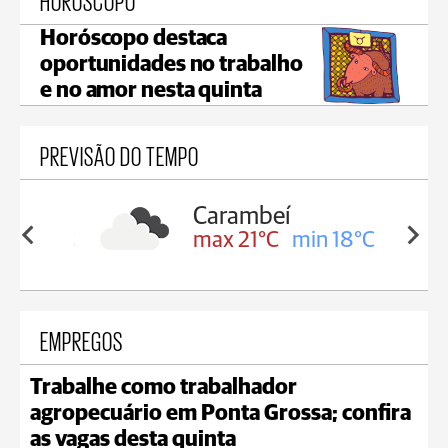
HORÓSCOPO
Horóscopo destaca
oportunidades no trabalho
e no amor nesta quinta
PREVISÃO DO TEMPO
Carambeí
in 19°C
max 21°C
min 18°C
EMPREGOS
Trabalhe como trabalhador
agropecuário em Ponta Grossa; confira
as vagas desta quinta