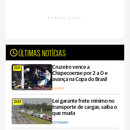
PUBLICIDADE
ÚLTIMAS NOTÍCIAS
Cruzeiro vence a
22:11
Chapecoense por 2 a 0 e
avança na Copa do Brasil
ESPORTE
Lei garante frete mínimo no
21:57
transporte de cargas; saiba o
que muda
COTIDIANO