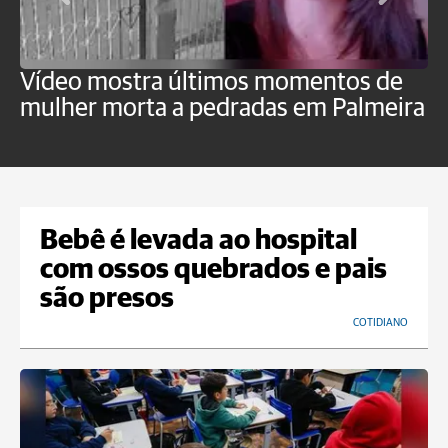
Vídeo mostra últimos momentos de
"
mulher morta a pedradas em Palmeira
c
U
Bebê é levada ao hospital
com ossos quebrados e pais
são presos
COTIDIANO