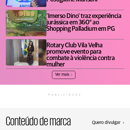
'Imerso Dino' traz experiência
jurássica em 360° ao
Shopping Palladium em PG
Rotary Club Vila Velha
promove evento para
combate à violência contra
mulher
Ver mais
PUBLICIDADE
Conteúdo de marca
Quero divulgar