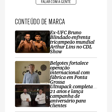
FALAR COM A GENTE
CONTEÚDO DE MARCA
Ex-UFC Bruno
Blindado enfrenta
tricampeão mundial
Arthur Lins no CDL
Show
Belgotex fortalece
operação
internacional com
fábrica em Ponta
Grossa
Ultrapack completa
21 anos e lança
campanha de
aniversário para
clientes