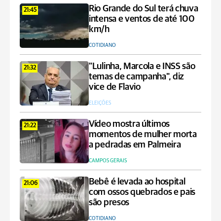
Rio Grande do Sul terá chuva
21:45
intensa e ventos de até 100
km/h
COTIDIANO
"Lulinha, Marcola e INSS são
21:32
temas de campanha", diz
vice de Flavio
ELEIÇÕES
Vídeo mostra últimos
21:22
momentos de mulher morta
a pedradas em Palmeira
CAMPOS GERAIS
Bebê é levada ao hospital
21:06
com ossos quebrados e pais
são presos
COTIDIANO