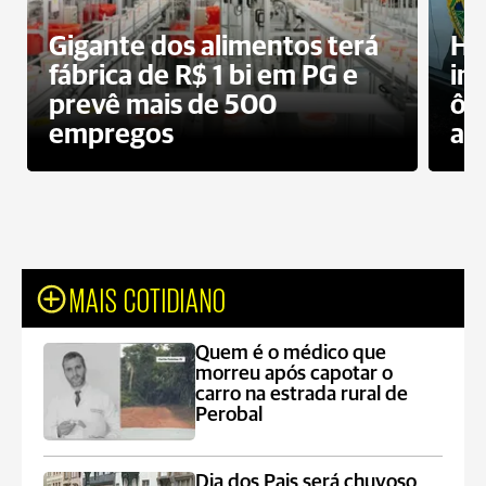
Gigante dos alimentos terá
Ho
fábrica de R$ 1 bi em PG e
im
prevê mais de 500
ôn
empregos
ac
MAIS COTIDIANO
Quem é o médico que
morreu após capotar o
carro na estrada rural de
Perobal
Dia dos Pais será chuvoso