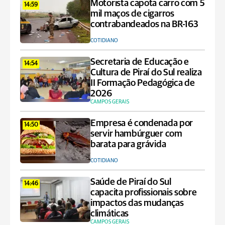
Motorista capota carro com 5
14:59
mil maços de cigarros
contrabandeados na BR-163
COTIDIANO
Secretaria de Educação e
14:54
Cultura de Piraí do Sul realiza
II Formação Pedagógica de
2026
CAMPOS GERAIS
Empresa é condenada por
14:50
servir hambúrguer com
barata para grávida
COTIDIANO
Saúde de Piraí do Sul
14:46
capacita profissionais sobre
impactos das mudanças
climáticas
CAMPOS GERAIS