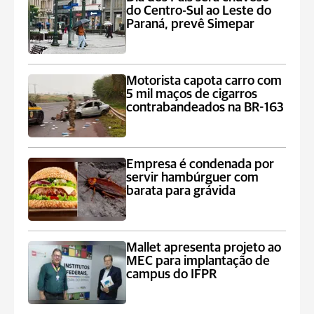
do Centro-Sul ao Leste do
Paraná, prevê Simepar
Motorista capota carro com
5 mil maços de cigarros
contrabandeados na BR-163
Empresa é condenada por
servir hambúrguer com
barata para grávida
Mallet apresenta projeto ao
MEC para implantação de
campus do IFPR