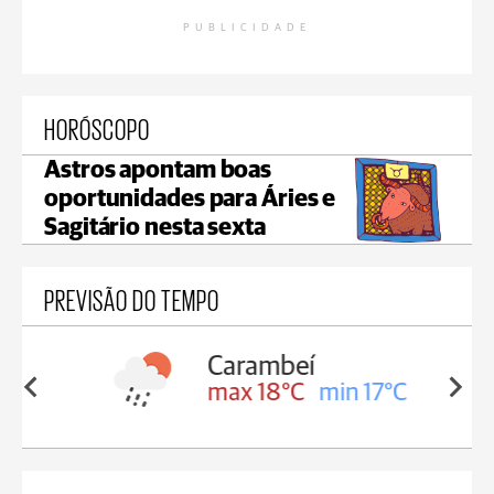
PUBLICIDADE
HORÓSCOPO
Astros apontam boas
oportunidades para Áries e
Sagitário nesta sexta
PREVISÃO DO TEMPO
Carambeí
in 18°C
max 18°C
min 17°C