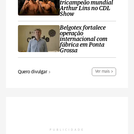
tricampeão mundial
Arthur Lins no CDL
Show
Belgotex fortalece
operação
internacional com
fábrica em Ponta
Grossa
Quero divulgar
Ver mais
PUBLICIDADE