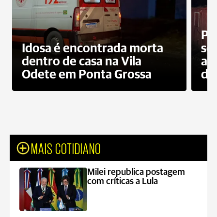
Pr
Idosa é encontrada morta
sec
dentro de casa na Vila
ap
Odete em Ponta Grossa
do
MAIS COTIDIANO
Milei republica postagem
com críticas a Lula