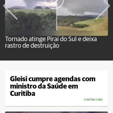
Tornado atinge Piraí do Sul e deixa
H
rastro de destruição
C
m
Gleisi cumpre agendas com
ministro da Saúde em
Curitiba
CURITIBA E RMC