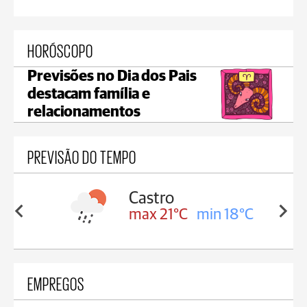
HORÓSCOPO
Previsões no Dia dos Pais
destacam família e
relacionamentos
PREVISÃO DO TEMPO
sa
Castro
in 18°C
max 21°C
min 18°C
EMPREGOS