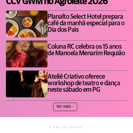
CCV GWM no Agroleite 2026
Planalto Select Hotel prepara
café da manhã especial para o
Dia dos Pais
Coluna RC celebra os 15 anos
de Manoela Menarim Requião
Ateliê Criativo oferece
workshop de teatro e dança
neste sábado em PG
Ver mais
PUBLICIDADE