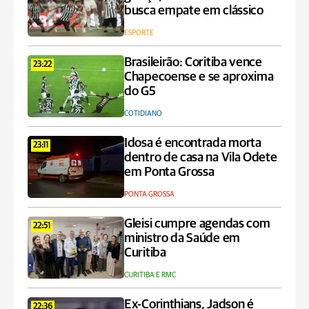
busca empate em clássico
ESPORTE
Brasileirão: Coritiba vence
23:22
Chapecoense e se aproxima
do G5
COTIDIANO
Idosa é encontrada morta
23:11
dentro de casa na Vila Odete
em Ponta Grossa
PONTA GROSSA
Gleisi cumpre agendas com
22:51
ministro da Saúde em
Curitiba
CURITIBA E RMC
Ex-Corinthians, Jadson é
22:36