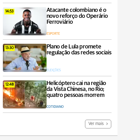
Atacante colombiano é o
14:53
novo reforço do Operário
Ferroviário
ESPORTE
Plano de Lula promete
13:30
regulação das redes sociais
ELEIÇÕES
Helicóptero cai na região
12:48
da Vista Chinesa, no Rio;
quatro pessoas morrem
COTIDIANO
Ver mais