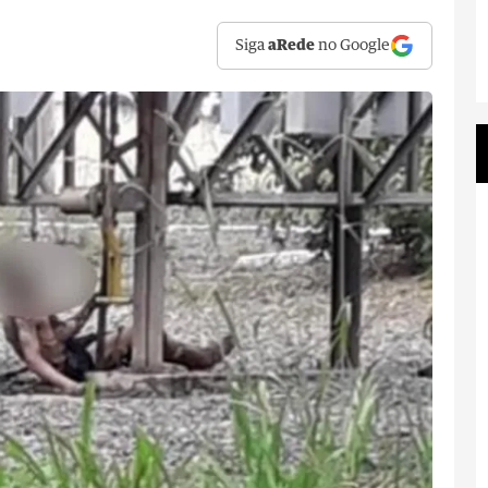
Siga
aRede
no Google