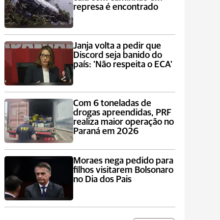
represa é encontrado
Janja volta a pedir que
Discord seja banido do
país: 'Não respeita o ECA'
Com 6 toneladas de
drogas apreendidas, PRF
realiza maior operação no
Paraná em 2026
Moraes nega pedido para
filhos visitarem Bolsonaro
no Dia dos Pais