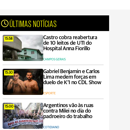
ÚLTIMAS NOTÍCIAS
Castro cobra reabertura
15:58
de 10 leitos de UTI do
Hospital Anna Fiorillo
CAMPOS GERAIS
Gabriel Benjamin e Carlos
15:30
Lima medem forças em
duelo de K’1 no CDL Show
ESPORTE
Argentinos vão às ruas
15:00
contra Milei no dia do
padroeiro do trabalho
COTIDIANO