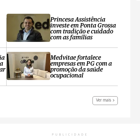
Princesa Assistência
investe em Ponta Grossa
com tradição e cuidado
com as famílias
ia
Medvitae fortalece
ta
empresas em PG com a
ar
promoção da saúde
ocupacional
Ver mais
PUBLICIDADE