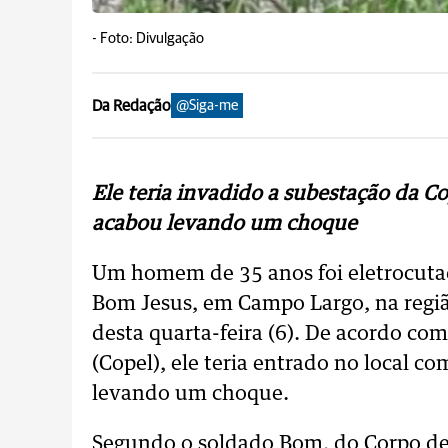
-
Foto: Divulgação
Da Redação
@Siga-me
Ele teria invadido a subestação da Co
acabou levando um choque
Um homem de 35 anos foi eletrocutad
Bom Jesus, em Campo Largo, na regiã
desta quarta-feira (6). De acordo c
(Copel), ele teria entrado no local c
levando um choque.
Segundo o soldado Bom, do Corpo de