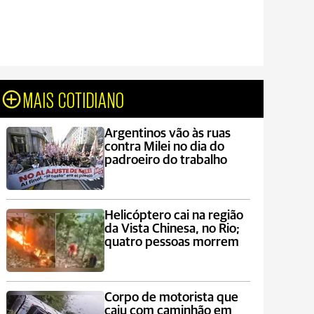
MAIS COTIDIANO
Argentinos vão às ruas
contra Milei no dia do
padroeiro do trabalho
Helicóptero cai na região
da Vista Chinesa, no Rio;
quatro pessoas morrem
Corpo de motorista que
caiu com caminhão em