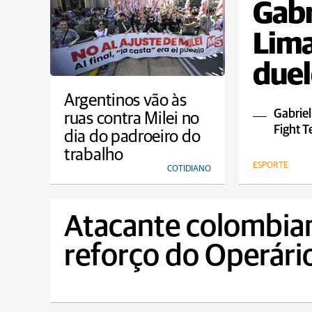
Gabr
Lim
duel
Argentinos vão às
Gabriel
ruas contra Milei no
Fight 
dia do padroeiro do
trabalho
ESPORTE
COTIDIANO
Atacante colombia
reforço do Operário