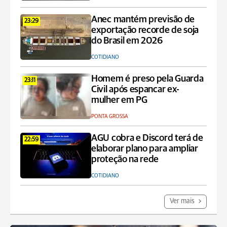
Anec mantém previsão de
23:29
exportação recorde de soja
do Brasil em 2026
COTIDIANO
Homem é preso pela Guarda
23:11
Civil após espancar ex-
mulher em PG
PONTA GROSSA
AGU cobra e Discord terá de
22:59
elaborar plano para ampliar
proteção na rede
COTIDIANO
Ver mais