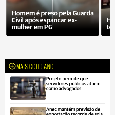
Homem é preso pela Guarda
Civil após espancar ex-
Ho
mulher em PG
te
MAIS COTIDIANO
Projeto permite que
servidores públicos atuem
como advogados
Anec mantém previsão de
exportação recorde de soja