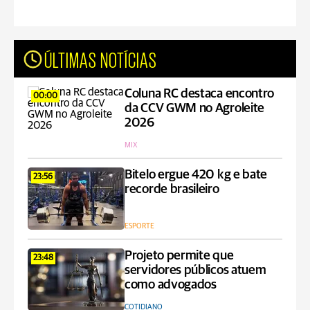
ÚLTIMAS NOTÍCIAS
Coluna RC destaca encontro
00:00
da CCV GWM no Agroleite
2026
MIX
Bitelo ergue 420 kg e bate
23:56
recorde brasileiro
ESPORTE
Projeto permite que
23:48
servidores públicos atuem
como advogados
COTIDIANO