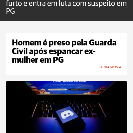
furto e entra em luta com suspeito em
j
PG
Homem é preso pela Guarda
Civil após espancar ex-
mulher em PG
PONTA GROSSA