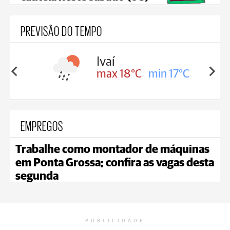
PREVISÃO DO TEMPO
olis
Ivaí
in 16°C
max 18°C
min 17°C
EMPREGOS
Trabalhe como montador de máquinas
em Ponta Grossa; confira as vagas desta
segunda
PUBLICIDADE