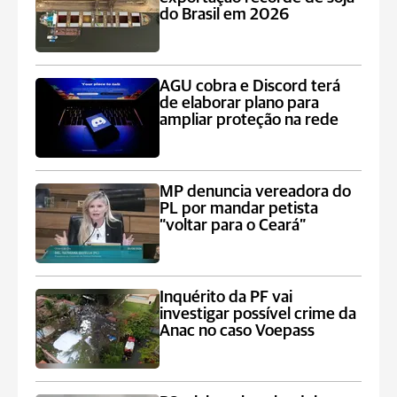
do Brasil em 2026
AGU cobra e Discord terá
de elaborar plano para
ampliar proteção na rede
MP denuncia vereadora do
PL por mandar petista
“voltar para o Ceará”
Inquérito da PF vai
investigar possível crime da
Anac no caso Voepass