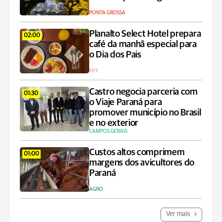
PONTA GROSSA
Planalto Select Hotel prepara
02:00
café da manhã especial para
o Dia dos Pais
MIX
Castro negocia parceria com
01:30
o Viaje Paraná para
promover município no Brasil
e no exterior
CAMPOS GERAIS
Custos altos comprimem
01:00
margens dos avicultores do
Paraná
AGRO
Ver mais