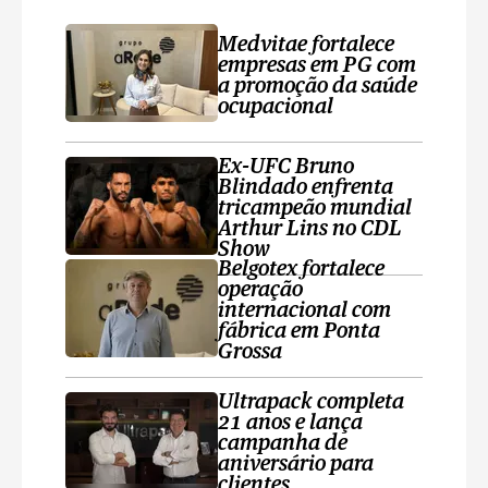
Medvitae fortalece
empresas em PG com
a promoção da saúde
ocupacional
Ex-UFC Bruno
Blindado enfrenta
tricampeão mundial
Arthur Lins no CDL
Show
Belgotex fortalece
operação
internacional com
fábrica em Ponta
Grossa
Ultrapack completa
21 anos e lança
campanha de
aniversário para
clientes