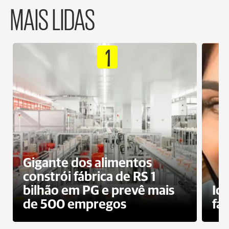
MAIS LIDAS
1
Gigante dos alimentos
constrói fábrica de RS 1
bilhão em PG e prevê mais
Id
de 500 empregos
fa