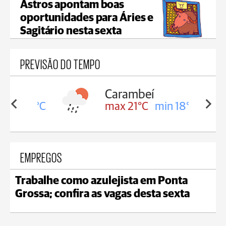
Astros apontam boas
oportunidades para Áries e
Sagitário nesta sexta
PREVISÃO DO TEMPO
Carambeí
in 18°C
max 21°C
min 18°C
EMPREGOS
Trabalhe como azulejista em Ponta
Grossa; confira as vagas desta sexta