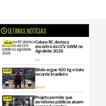
ÚLTIMAS NOTÍCIAS
Coluna RC destaca
00:00
encontro da CCV GWM no
Agroleite 2026
MIX
Bitelo ergue 420 kg e bate
23:56
recorde brasileiro
ESPORTE
Projeto permite que
23:48
servidores públicos atuem