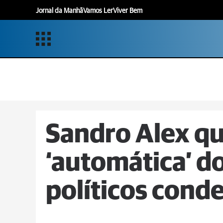
Jornal da Manhã
Vamos Ler
Viver Bem
Sandro Alex qu
‘automática’ d
políticos cond