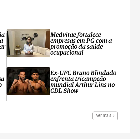
ia
Medvitae fortalece
ta
empresas em PG com a
ar
promoção da saúde
ocupacional
Ex-UFC Bruno Blindado
sa
enfrenta tricampeão
o
mundial Arthur Lins no
CDL Show
Ver mais