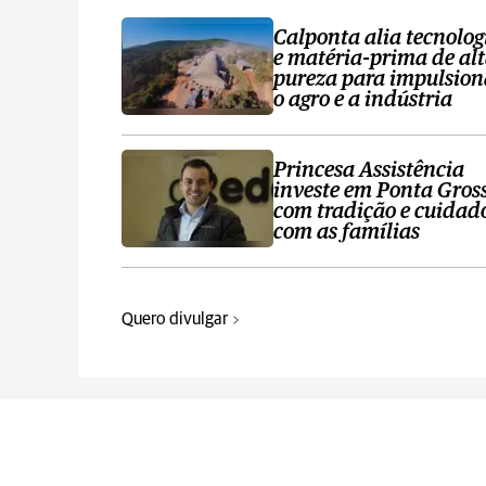
Calponta alia tecnolog
e matéria-prima de al
pureza para impulsion
o agro e a indústria
Princesa Assistência
investe em Ponta Gros
com tradição e cuidad
com as famílias
Quero divulgar