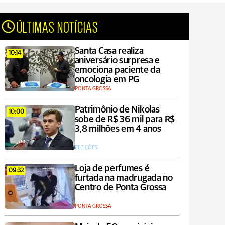
ÚLTIMAS NOTÍCIAS
Santa Casa realiza
10:14
aniversário surpresa e
emociona paciente da
oncologia em PG
PONTA GROSSA
Patrimônio de Nikolas
10:00
sobe de R$ 36 mil para R$
3,8 milhões em 4 anos
ELEIÇÕES
Loja de perfumes é
09:32
furtada na madrugada no
Centro de Ponta Grossa
PONTA GROSSA