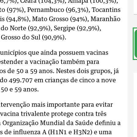
06,7%), Ceará (104,3%), Amapá (100,3%),
anto (97%), Pernambuco (96,3%), Tocantins
ais (94,8%), Mato Grosso (94%), Maranhão
 do Norte (92,9%), Sergipe (92,9%),
 Grosso do Sul (90,9%).
municípios que ainda possuem vacinas
 estender a vacinação também para
os de 50 a 59 anos. Nestes dois grupos, já
ndo 499.707 em crianças de cinco a nove
50 e 59 anos.
intervenção mais importante para evitar
vacina trivalente protege contra três
 a Organização Mundial da Saúde definiu a
s de influenza A (H1N1 e H3N2) e uma