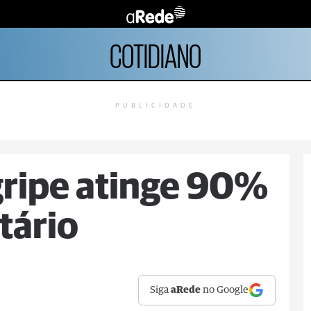
COTIDIANO
PUBLICIDADE
gripe atinge 90%
tário
Siga
aRede
no Google