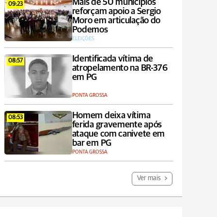
Mais de 50 municípios
09:23
reforçam apoio a Sergio
Moro em articulação do
Podemos
ELEIÇÕES
Identificada vítima de
08:57
atropelamento na BR-376
em PG
PONTA GROSSA
Homem deixa vítima
08:53
ferida gravemente após
ataque com canivete em
bar em PG
PONTA GROSSA
Ver mais