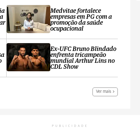
ia
Medvitae fortalece
ta
empresas em PG com a
ar
promoção da saúde
ocupacional
Ex-UFC Bruno Blindado
sa
enfrenta tricampeão
o
mundial Arthur Lins no
CDL Show
Ver mais
PUBLICIDADE