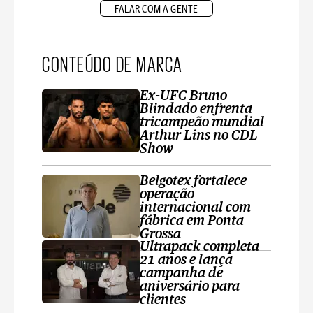
FALAR COM A GENTE
CONTEÚDO DE MARCA
Ex-UFC Bruno
Blindado enfrenta
tricampeão mundial
Arthur Lins no CDL
Show
Belgotex fortalece
operação
internacional com
fábrica em Ponta
Grossa
Ultrapack completa
21 anos e lança
campanha de
aniversário para
clientes