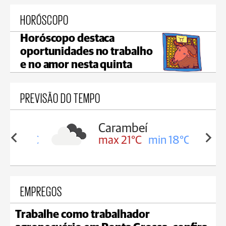
HORÓSCOPO
Horóscopo destaca
oportunidades no trabalho
e no amor nesta quinta
PREVISÃO DO TEMPO
Carambeí
in 19°C
max 21°C
min 18°C
EMPREGOS
Trabalhe como trabalhador