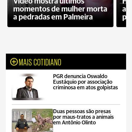
Vídeo mostra últimos
Ho
momentos de mulher morta
ag
a pedradas em Palmeira
pr
MAIS COTIDIANO
PGR denuncia Oswaldo
Eustáquio por associação
criminosa em atos golpistas
Duas pessoas são presas
por maus-tratos a animais
em Antônio Olinto