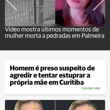
Vídeo mostra últimos momentos de
"
mulher morta a pedradas em Palmeira
c
U
Homem é preso suspeito de
agredir e tentar estuprar a
própria mãe em Curitiba
CURITIBA E RMC