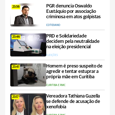
PGR denuncia Oswaldo
23:56
Eustáquio por associação
criminosa em atos golpistas
COTIDIANO
PRD e Solidariedade
23:46
decidem pela neutralidade
na eleição presidencial
ELEIÇÕES
Homem é preso suspeito de
23:41
agredir e tentar estuprar a
própria mãe em Curitiba
CURITIBA E RMC
Vereadora Tathiana Guzella
23:17
se defende de acusação de
xenofobia