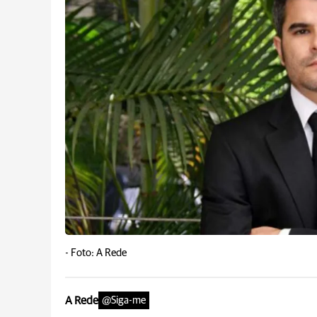
-
Foto: A Rede
A Rede
@Siga-me