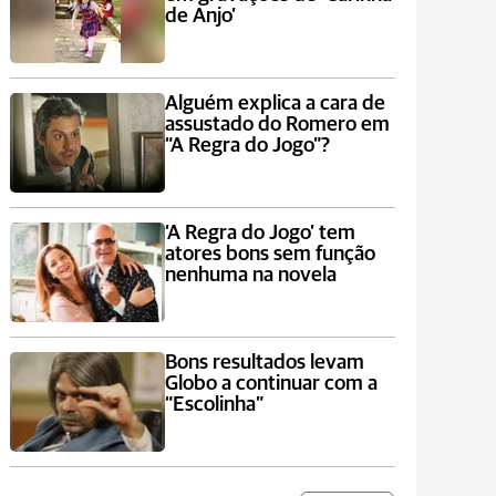
de Anjo’
Alguém explica a cara de
assustado do Romero em
“A Regra do Jogo”?
‘A Regra do Jogo’ tem
atores bons sem função
nenhuma na novela
Bons resultados levam
Globo a continuar com a
“Escolinha”