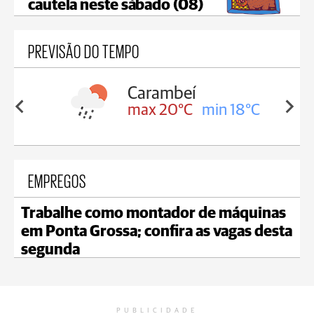
cautela neste sábado (08)
PREVISÃO DO TEMPO
Carambeí
Jaguaria
max 20°C
min 18°C
max 20°
EMPREGOS
Trabalhe como montador de máquinas
em Ponta Grossa; confira as vagas desta
segunda
PUBLICIDADE