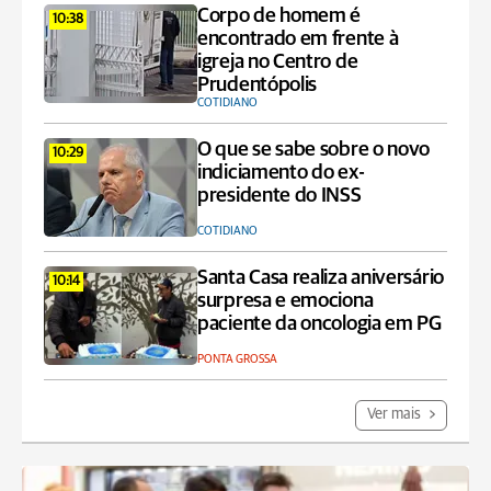
Corpo de homem é
10:38
encontrado em frente à
igreja no Centro de
Prudentópolis
COTIDIANO
O que se sabe sobre o novo
10:29
indiciamento do ex-
presidente do INSS
COTIDIANO
Santa Casa realiza aniversário
10:14
surpresa e emociona
paciente da oncologia em PG
PONTA GROSSA
Ver mais