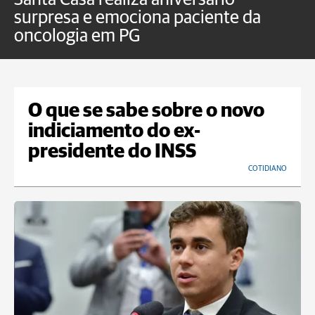
surpresa e emociona paciente da
m
oncologia em PG
G
O que se sabe sobre o novo
indiciamento do ex-
presidente do INSS
COTIDIANO