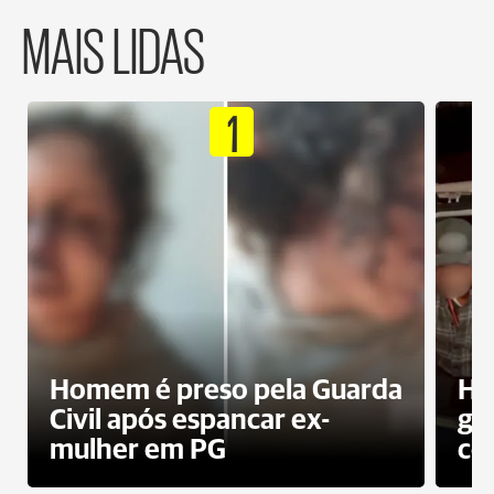
MAIS LIDAS
1
Homem é preso pela Guarda
Ho
Civil após espancar ex-
gr
mulher em PG
co