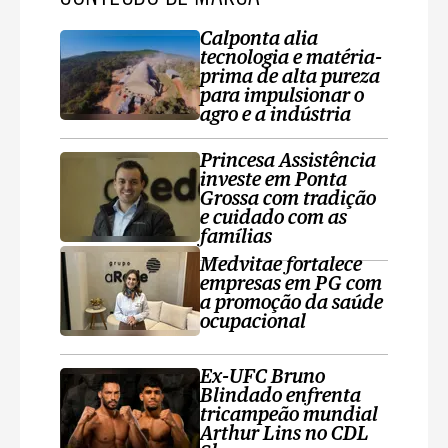
Calponta alia
tecnologia e matéria-
prima de alta pureza
para impulsionar o
agro e a indústria
Princesa Assistência
investe em Ponta
Grossa com tradição
e cuidado com as
famílias
Medvitae fortalece
empresas em PG com
a promoção da saúde
ocupacional
Ex-UFC Bruno
Blindado enfrenta
tricampeão mundial
Arthur Lins no CDL