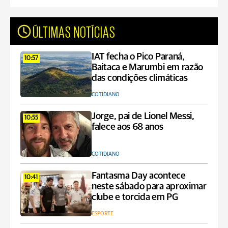
ÚLTIMAS NOTÍCIAS
IAT fecha o Pico Paraná,
10:57
Baitaca e Marumbi em razão
das condições climáticas
COTIDIANO
Jorge, pai de Lionel Messi,
10:55
falece aos 68 anos
COTIDIANO
Fantasma Day acontece
10:41
neste sábado para aproximar
clube e torcida em PG
ESPORTE