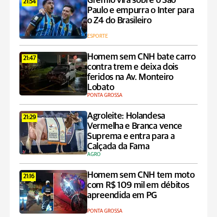
Grêmio vira sobre o São
21:54
Paulo e empurra o Inter para
o Z4 do Brasileiro
ESPORTE
Homem sem CNH bate carro
21:47
contra trem e deixa dois
feridos na Av. Monteiro
Lobato
PONTA GROSSA
Agroleite: Holandesa
21:29
Vermelha e Branca vence
Suprema e entra para a
Calçada da Fama
AGRO
Homem sem CNH tem moto
21:16
com R$ 109 mil em débitos
apreendida em PG
PONTA GROSSA