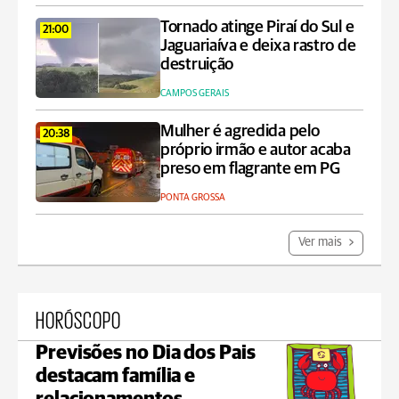
Tornado atinge Piraí do Sul e
21:00
Jaguariaíva e deixa rastro de
destruição
CAMPOS GERAIS
Mulher é agredida pelo
20:38
próprio irmão e autor acaba
preso em flagrante em PG
PONTA GROSSA
Ver mais
HORÓSCOPO
Previsões no Dia dos Pais
destacam família e