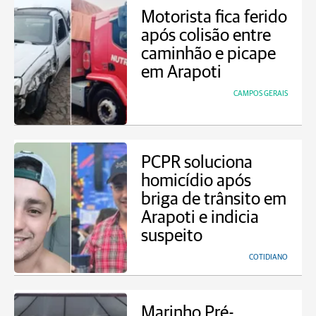
Motorista fica ferido
após colisão entre
caminhão e picape
em Arapoti
CAMPOS GERAIS
PCPR soluciona
homicídio após
briga de trânsito em
Arapoti e indicia
suspeito
COTIDIANO
Marinho Pré-