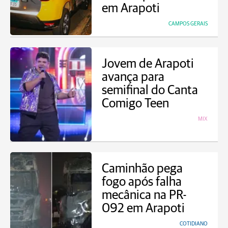
em Arapoti
CAMPOS GERAIS
Jovem de Arapoti
avança para
semifinal do Canta
Comigo Teen
MIX
Caminhão pega
fogo após falha
mecânica na PR-
092 em Arapoti
COTIDIANO