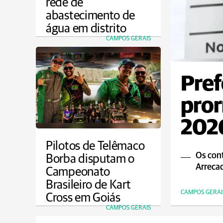
rede de
abastecimento de
água em distrito
CAMPOS GERAIS
Pref
pror
2026
Pilotos de Telêmaco
Os cont
Borba disputam o
Arrecad
Campeonato
Brasileiro de Kart
CAMPOS GERAI
Cross em Goiás
CAMPOS GERAIS