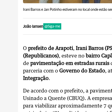
Irani Barros e Jan Potinho estiveram no local onde estão s
João Iansen
@Siga-me
O
prefeito de Arapoti
,
Irani Barros (P
(Republicanos)
, esteve no
bairro Cap
de
pavimentação em estradas rurais
parceria com o
Governo do Estado
, 
Integração
.
De acordo com o prefeito, a pavimen
Usinado a Quente (CBUQ). A empresa 
para viabilizar aproximadamente 7 qu