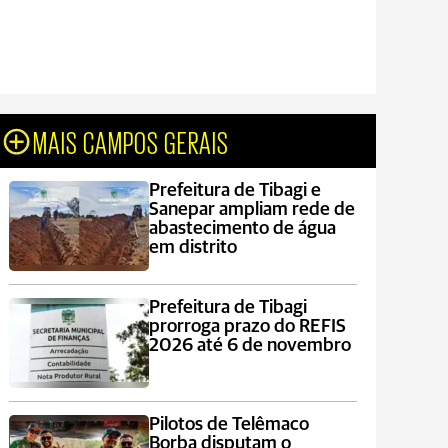
MAIS CAMPOS GERAIS
Prefeitura de Tibagi e
Sanepar ampliam rede de
abastecimento de água
em distrito
Prefeitura de Tibagi
prorroga prazo do REFIS
2026 até 6 de novembro
Pilotos de Telêmaco
Borba disputam o