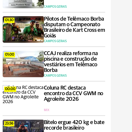
CAMPOS GERAIS
Pilotos de Telêmaco Borba
01:30
disputam o Campeonato
Brasileiro de Kart Cross em
Goiás
CAMPOS GERAIS
CCAJ realiza reforma na
01:00
piscina e construção de
vestiários em Telêmaco
Borba
CAMPOS GERAIS
Coluna RC destaca
00:00
encontro da CCV GWM no
Agroleite 2026
MIX
Bitelo ergue 420 kg e bate
23:56
recorde brasileiro