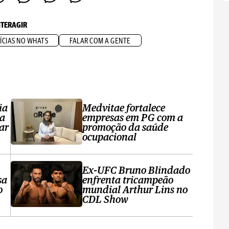
NTERAGIR
ÍCIAS NO WHATS
FALAR COM A GENTE
ia
Medvitae fortalece
ta
empresas em PG com a
ar
promoção da saúde
ocupacional
Ex-UFC Bruno Blindado
sa
enfrenta tricampeão
o
mundial Arthur Lins no
CDL Show