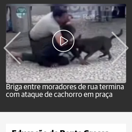
Briga entre moradores de rua termina
M
com ataque de cachorro em praça
c
o