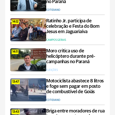
no Paraná
COTIDIANO
Ratinho Jr. participa de
14:12
celebração e Festa do Bom
Jesus em Jaguariaíva
CAMPOS GERAIS
Moro critica uso de
14:11
helicóptero durante pré-
campanhas no Paraná
ELEIÇÕES
Motociclista abastece 8 litros
13:47
e foge sem pagar em posto
de combustível de Goiás
COTIDIANO
Briga entre moradores de rua
13:43