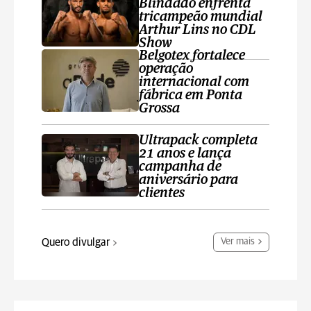
Blindado enfrenta
tricampeão mundial
Arthur Lins no CDL
Show
Belgotex fortalece
operação
internacional com
fábrica em Ponta
Grossa
Ultrapack completa
21 anos e lança
campanha de
aniversário para
clientes
Quero divulgar
Ver mais