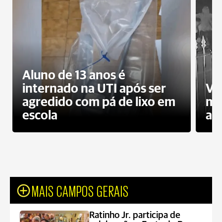
Aluno de 13 anos é
internado na UTI após ser
Ví
agredido com pá de lixo em
mo
escola
a 
MAIS CAMPOS GERAIS
Ratinho Jr. participa de