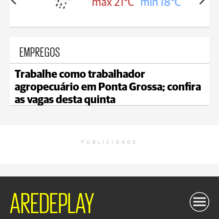
in 18°C
max 21°C
min 18°C
EMPREGOS
Trabalhe como trabalhador
agropecuário em Ponta Grossa; confira
as vagas desta quinta
PUBLICIDADE
AREDEPLAY